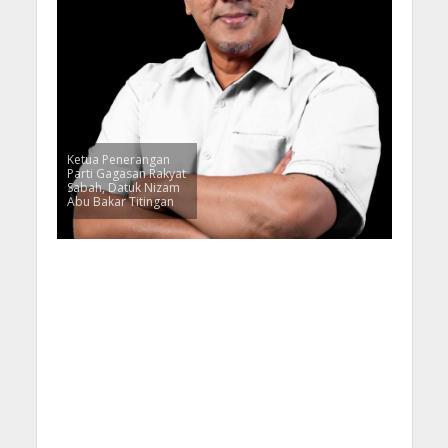
Ketua Penerangan
Parti Gagasan Rakyat
Sabah, Datuk Nizam
Abu Bakar Titingan