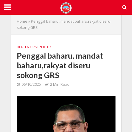
Home
»
Penggal baharu, mandat baharu,rakyat diseru
sokong GRS
BERITA GRS
•
POLITIK
Penggal baharu, mandat
baharu,rakyat diseru
sokong GRS
06/10/2025
2 Min Read