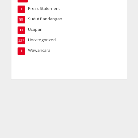
Press Statement
1
Sudut Pandangan
88
Ucapan
13
Uncategorized
337
Wawancara
1