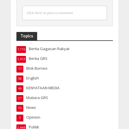
Click here to post a comment
Topics
Berita Gagasan Rakyat
1,116
Berita GRS
1,413
Blok Borneo
17
English
98
KENYATAAN MEDIA
46
Mutiara GRS
27
News
55
Opinion
3
Politik
2,444