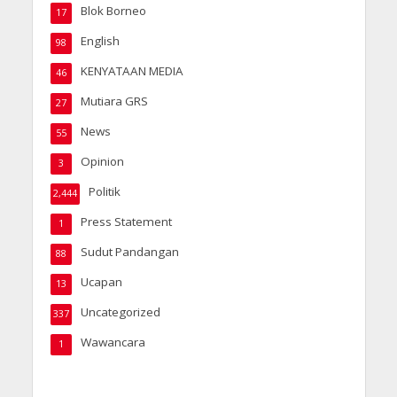
Blok Borneo
17
English
98
KENYATAAN MEDIA
46
Mutiara GRS
27
News
55
Opinion
3
Politik
2,444
Press Statement
1
Sudut Pandangan
88
Ucapan
13
Uncategorized
337
Wawancara
1