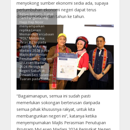
menyokong sumber ekonomi sedia ada, supaya
pertumbuhan ekonomi negeri dapat terus
Ketua Menteri, Datuk
dipertingkatkan dari tahun ke tahun.
Seri Panglima Haji
Hajiji Haji Noor
menyampaikan
replika Lesen
Memandu Percubaan
“PDL” Motosika;
Kelas B2 kepada
peserta MyLesen
Madani 2024 pada
Majlis Perasmian
Penutupan Program
MyLesen Madani
2024 Peringkat
Negeri Sabah di
Dewan Seri Sulaman,
Tuaran pada Sabtu.
“Bagaimanapun, semua ini sudah pasti
memerlukan sokongan berterusan daripada
semua pihak khususnya rakyat, untuk kita
membangunkan negeri ini”, katanya ketika
menyempurnakan Majlis Perasmian Penutupan
Program MyLesen Madani 2024 Peringkat Negeri