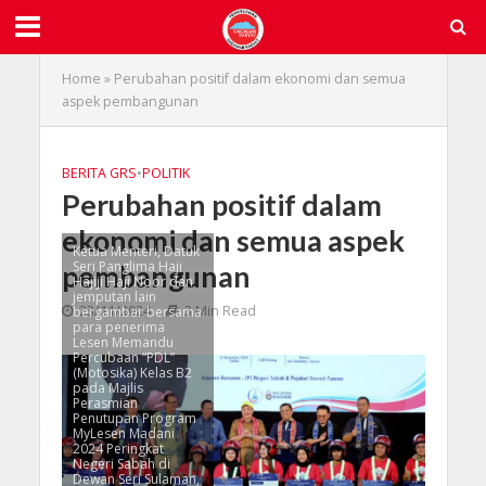
Home
»
Perubahan positif dalam ekonomi dan semua
aspek pembangunan
BERITA GRS
•
POLITIK
Perubahan positif dalam
ekonomi dan semua aspek
Ketua Menteri, Datuk
Seri Panglima Haji
pembangunan
Hajiji Haji Noor dan
jemputan lain
23/11/2024
3 Min Read
bergambar bersama
para penerima
Lesen Memandu
Percubaan “PDL”
(Motosika) Kelas B2
pada Majlis
Perasmian
Penutupan Program
MyLesen Madani
2024 Peringkat
Negeri Sabah di
Dewan Seri Sulaman,