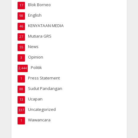
Blok Borneo
17
English
98
KENYATAAN MEDIA
46
Mutiara GRS
27
News
55
Opinion
3
Politik
2,444
Press Statement
1
Sudut Pandangan
88
Ucapan
13
Uncategorized
337
Wawancara
1