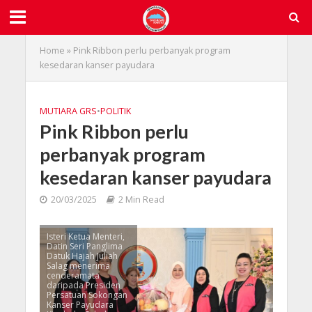
Home
»
Pink Ribbon perlu perbanyak program
kesedaran kanser payudara
MUTIARA GRS
•
POLITIK
Pink Ribbon perlu
perbanyak program
kesedaran kanser payudara
20/03/2025
2 Min Read
Isteri Ketua Menteri,
Datin Seri Panglima
Datuk Hajah Juliah
Salag menerima
cenderamata
daripada Presiden
Persatuan Sokongan
Kanser Payudara