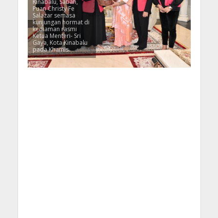
Kinabalu, Sabah,
Puan Christy Fe
Salazar semasa
kunjungan hormat di
kediaman rasmi
Ketua Menteri- Sri
Gaya, Kota Kinabalu
pada Khamis.