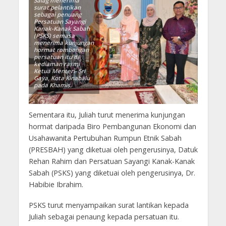
Salag menerima
surat pelantikan
sebagai penuang
Persatuan Sayangi
Kanak-Kanak Sabah
(PSKS) semasa
menerima kunjungan
hormat rombongan
persatuan itu di
kediaman rasmi
Ketua Menteri- Sri
Gaya, Kota Kinabalu
pada Khamis.
Sementara itu, Juliah turut menerima kunjungan
hormat daripada Biro Pembangunan Ekonomi dan
Usahawanita Pertubuhan Rumpun Etnik Sabah
(PRESBAH) yang diketuai oleh pengerusinya, Datuk
Rehan Rahim dan Persatuan Sayangi Kanak-Kanak
Sabah (PSKS) yang diketuai oleh pengerusinya, Dr.
Habibie Ibrahim.
PSKS turut menyampaikan surat lantikan kepada
Juliah sebagai penaung kepada persatuan itu.