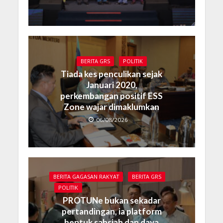
BERITA GRS
POLITIK
Tiada kes penculikan sejak
Januari 2020,
perkembangan positif ESS
Zone wajar dimaklumkan
06/08/2026
BERITA GAGASAN RAKYAT
BERITA GRS
POLITIK
PROTUNe bukan sekadar
pertandingan, ia platform
bentuk sahsiah dan daya