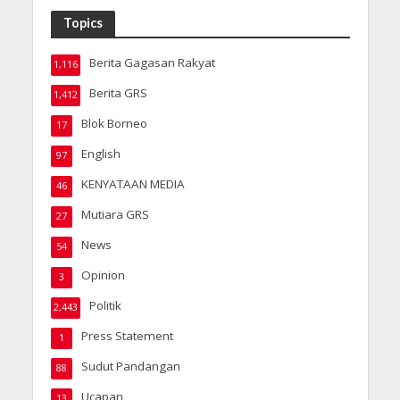
Topics
Berita Gagasan Rakyat
1,116
Berita GRS
1,412
Blok Borneo
17
English
97
KENYATAAN MEDIA
46
Mutiara GRS
27
News
54
Opinion
3
Politik
2,443
Press Statement
1
Sudut Pandangan
88
Ucapan
13