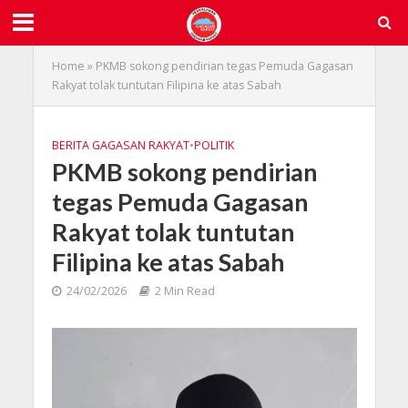
Home
»
PKMB sokong pendirian tegas Pemuda Gagasan
Rakyat tolak tuntutan Filipina ke atas Sabah
BERITA GAGASAN RAKYAT
•
POLITIK
PKMB sokong pendirian
tegas Pemuda Gagasan
Rakyat tolak tuntutan
Filipina ke atas Sabah
24/02/2026
2 Min Read