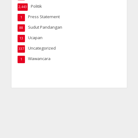
Politik
2,443
Press Statement
1
Sudut Pandangan
88
Ucapan
13
Uncategorized
337
Wawancara
1