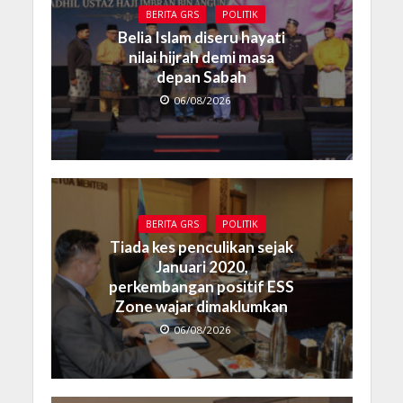
BERITA GRS
POLITIK
Belia Islam diseru hayati
nilai hijrah demi masa
depan Sabah
06/08/2026
BERITA GRS
POLITIK
Tiada kes penculikan sejak
Januari 2020,
perkembangan positif ESS
Zone wajar dimaklumkan
06/08/2026