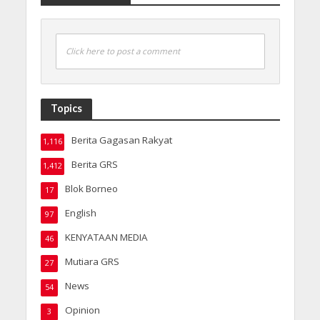
Click here to post a comment
Topics
Berita Gagasan Rakyat
1,116
Berita GRS
1,412
Blok Borneo
17
English
97
KENYATAAN MEDIA
46
Mutiara GRS
27
News
54
Opinion
3