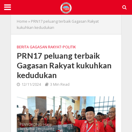
Home
»
PRN17 peluang terbaik Gagasan Rakyat
kukuhkan kedudukan
BERITA GAGASAN RAKYAT
•
POLITIK
PRN17 peluang terbaik
Gagasan Rakyat kukuhkan
kedudukan
12/11/2024
3 Min Read
PENYOKONG: Hajiji
bersama penyokong