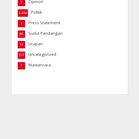
Opinion
3
Politik
2,444
Press Statement
1
Sudut Pandangan
88
Ucapan
13
Uncategorized
337
Wawancara
1