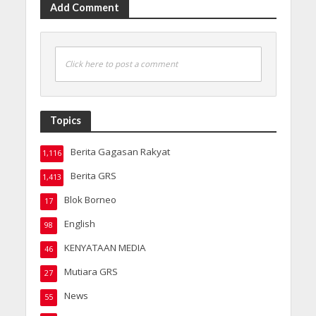
Add Comment
Click here to post a comment
Topics
Berita Gagasan Rakyat
1,116
Berita GRS
1,413
Blok Borneo
17
English
98
KENYATAAN MEDIA
46
Mutiara GRS
27
News
55