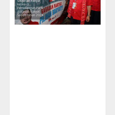
Gagasan Rakyat
ketika di
Persidangan Parti
gagasan Rakyat
Sabah tahun 2024.