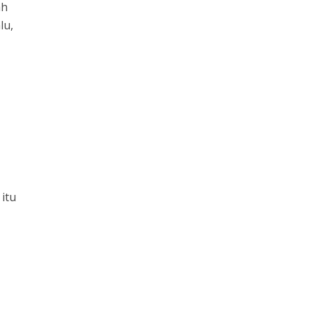
ah
lu,
itu