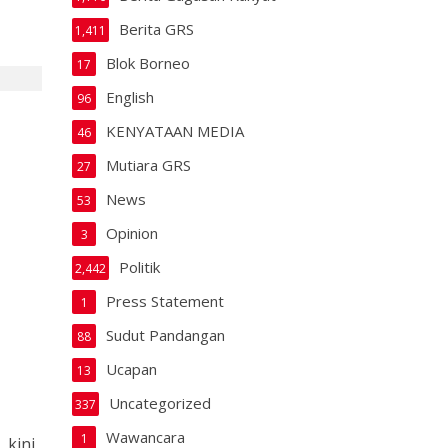
Berita GRS
1,411
Blok Borneo
17
English
96
KENYATAAN MEDIA
46
Mutiara GRS
27
News
53
Opinion
3
Politik
2,442
Press Statement
1
Sudut Pandangan
88
Ucapan
13
Uncategorized
337
Wawancara
1
 kini