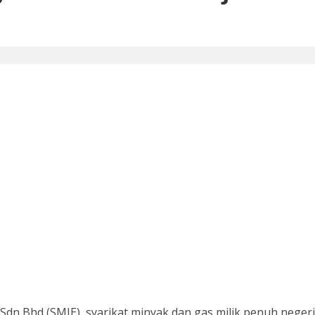
n Bhd (SMJE), syarikat minyak dan gas milik penuh negeri,