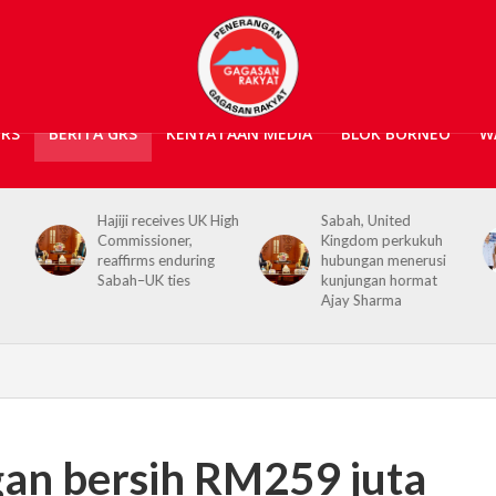
GRS
BERITA GRS
KENYATAAN MEDIA
BLOK BORNEO
W
igh
Sabah, United
Kerajaan Negeri
Kingdom perkukuh
prihatin, 362 mangsa
hubungan menerusi
banjir Tawau terima
kunjungan hormat
bantuan kewangan
Ajay Sharma
an bersih RM259 juta