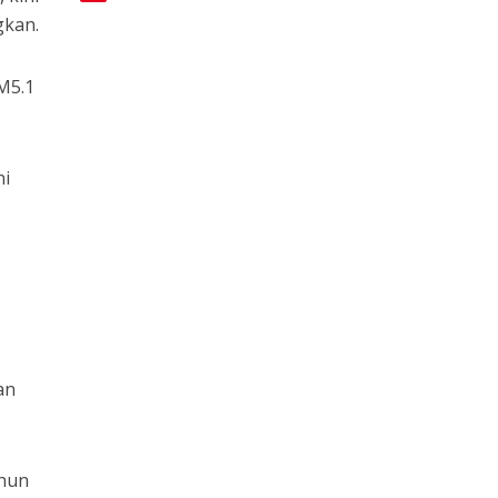
gkan.
M5.1
ni
an
ahun