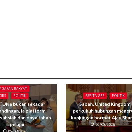
GAGASAN RAKYAT
BERITA GRS
POLITIK
 GRS
POLITIK
Sabah, United Kingdom
TUNe bukan sekadar
perkukuh hubungan mener
andingan, ia platform
kunjungan hormat Ajay Sha
sahsiah dan daya tahan
pelajar
05/08/2026
05/08/2026