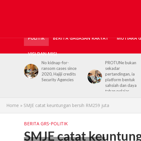
POLITIK
BERITA GAGASAN RAKYAT
MUTIARA 
VISI DAN MISI
or-
PROTUNe bukan
Hajiji receives UK H
s since
sekadar
Commissioner,
 credits
pertandingan, ia
reaffirms enduring
encies
platform bentuk
Sabah–UK ties
sahsiah dan daya
tahan pelajar
Home
»
SMJE catat keuntungan bersih RM259 juta
BERITA GRS
•
POLITIK
SMJE catat keuntung