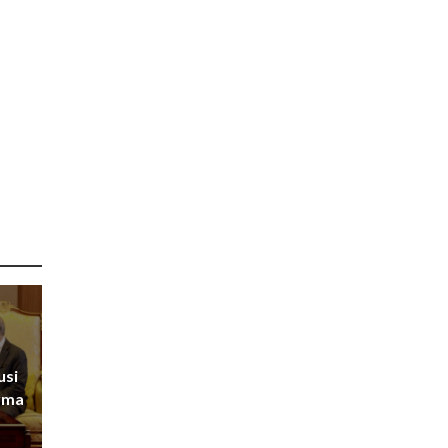
usi
rma