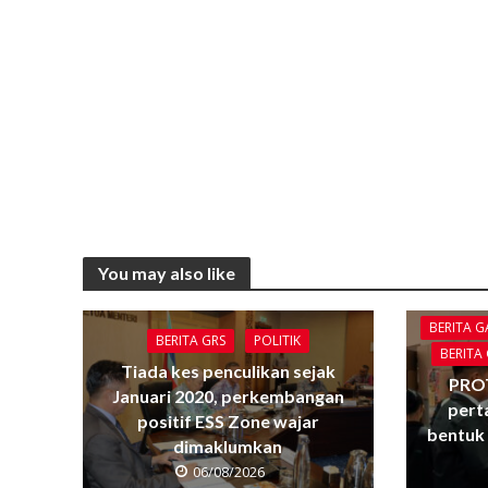
You may also like
BERITA 
BERITA GRS
POLITIK
BERITA
Tiada kes penculikan sejak
PRO
Januari 2020, perkembangan
pert
positif ESS Zone wajar
bentuk 
dimaklumkan
06/08/2026