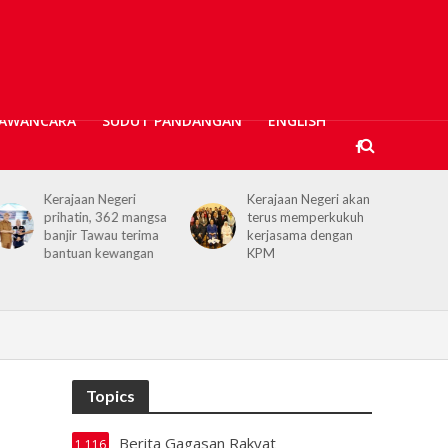
AWANCARA
SUDUT PANDANGAN
ENGLISH
Kerajaan Negeri akan
Projek Empangan Air
terus memperkukuh
Tawau capai 74.04
kerjasama dengan
peratus, bakal atasi
KPM
krisis air
Topics
Berita Gagasan Rakyat
1,116