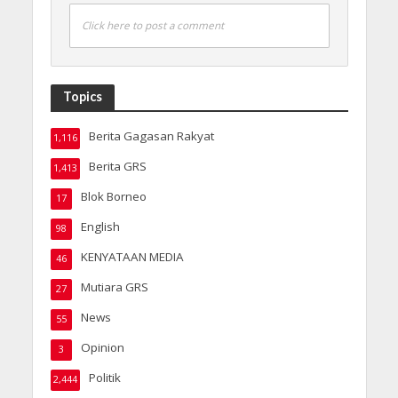
Click here to post a comment
Topics
Berita Gagasan Rakyat
1,116
Berita GRS
1,413
Blok Borneo
17
English
98
KENYATAAN MEDIA
46
Mutiara GRS
27
News
55
Opinion
3
Politik
2,444