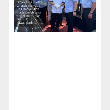
Projek LSS Q-Solar
selepas mewakili
Hajiji melakukan
majlis pecah tanah
projek itu di Jalan
Timur, Kubota,
Tawau pada Sabtu.