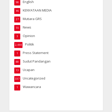
English
98
KENYATAAN MEDIA
46
Mutiara GRS
27
News
55
Opinion
3
Politik
2,444
Press Statement
1
Sudut Pandangan
88
Ucapan
13
Uncategorized
337
Wawancara
1