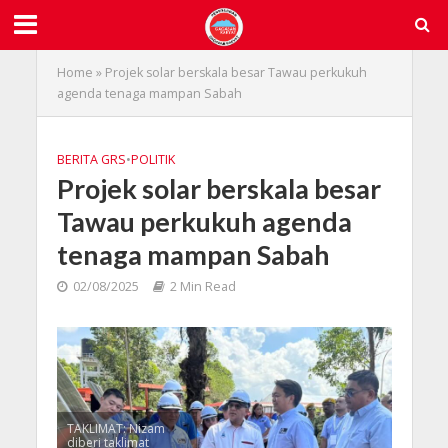
Home
»
Projek solar berskala besar Tawau perkukuh
agenda tenaga mampan Sabah
BERITA GRS
•
POLITIK
Projek solar berskala besar
Tawau perkukuh agenda
tenaga mampan Sabah
02/08/2025
2 Min Read
TAKLIMAT: Nizam
diberi taklimat