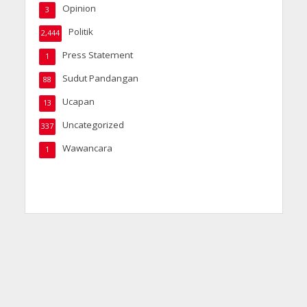
Opinion
3
Politik
2,444
Press Statement
1
Sudut Pandangan
88
Ucapan
13
Uncategorized
337
Wawancara
1