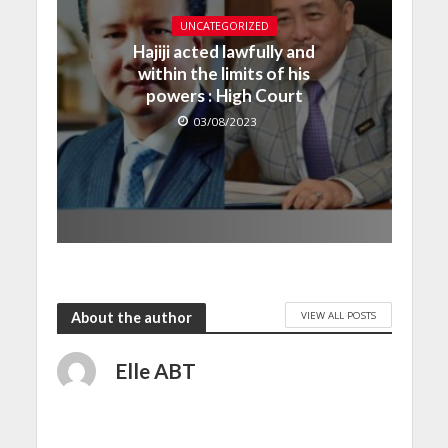
UNCATEGORIZED
Hajiji acted lawfully and
within the limits of his
powers : High Court
03/08/2023
VIEW ALL POSTS
About the author
Elle ABT