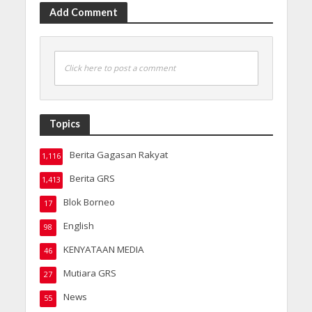
Add Comment
Click here to post a comment
Topics
Berita Gagasan Rakyat
1,116
Berita GRS
1,413
Blok Borneo
17
English
98
KENYATAAN MEDIA
46
Mutiara GRS
27
News
55