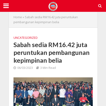
Home
»
Sabah sedia RM16.42 juta peruntukan
pembangunan kepimpinan belia
UNCATEGORIZED
Sabah sedia RM16.42 juta
peruntukan pembangunan
kepimpinan belia
06/03/2023
3 Min Read