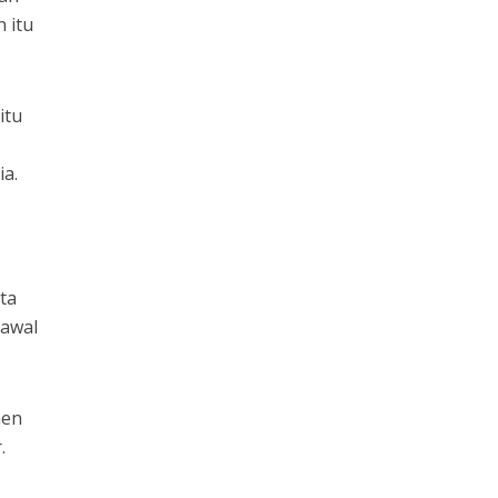
 itu
itu
ia.
ta
 awal
men
.