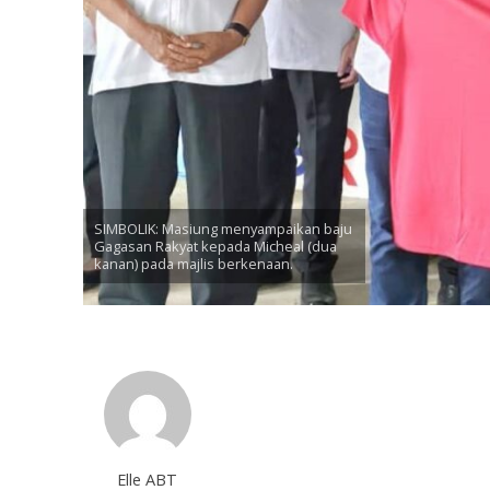
SIMBOLIK: Masiung menyampaikan baju
Gagasan Rakyat kepada Micheal (dua
kanan) pada majlis berkenaan.
Elle ABT