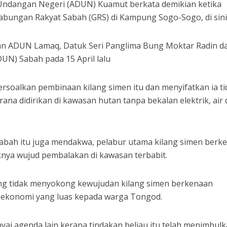
 Undangan Negeri (ADUN) Kuamut berkata demikian ketika
 Gabungan Rakyat Sabah (GRS) di Kampung Sogo-Sogo, di sini
tkan ADUN Lamaq, Datuk Seri Panglima Bung Moktar Radin d
UN) Sabah pada 15 April lalu
soalkan pembinaan kilang simen itu dan menyifatkan ia ti
ana didirikan di kawasan hutan tanpa bekalan elektrik, air
ah itu juga mendakwa, pelabur utama kilang simen berk
iknya wujud pembalakan di kawasan terbabit.
ng tidak menyokong kewujudan kilang simen berkenaan
 ekonomi yang luas kepada warga Tongod.
i agenda lain kerana tindakan beliau itu telah menimbul