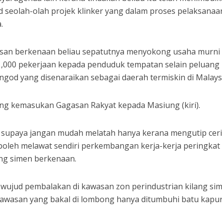
eolah-olah projek klinker yang dalam proses pelaksanaan
.
wasan berkenaan beliau sepatutnya menyokong usaha murni 
1,000 pekerjaan kepada penduduk tempatan selain peluang
god yang disenaraikan sebagai daerah termiskin di Malays
supaya jangan mudah melatah hanya kerana mengutip ceri
u boleh melawat sendiri perkembangan kerja-kerja peringkat
ang simen berkenaan.
 wujud pembalakan di kawasan zon perindustrian kilang si
awasan yang bakal di lombong hanya ditumbuhi batu kapur