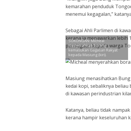
kemarahan penduduk Tongod s
menemui kegagalan,” katanya
Sebagai Ahli Parlimen di ka
kerana ia menawarkan lebih 
SOKONGAN: Micheal
perniagaan kepada warga Ton
menyerahkan borang
kemasukan Gagasan Rakyat
kepada Masiung (kiri).
Masiung menasihatkan Bung 
kedai kopi, sebaliknya belia
di kawasan perindustrian kil
Katanya, beliau tidak nampak
kerana hampir keseluruhan k