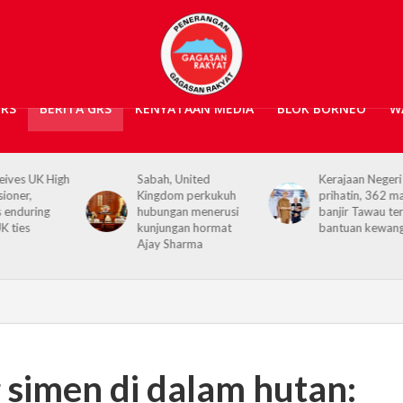
GRS
BERITA GRS
KENYATAAN MEDIA
BLOK BORNEO
W
igh
Sabah, United
Kerajaan Negeri
Kingdom perkukuh
prihatin, 362 mangsa
hubungan menerusi
banjir Tawau terima
kunjungan hormat
bantuan kewangan
Ajay Sharma
 simen di dalam hutan: