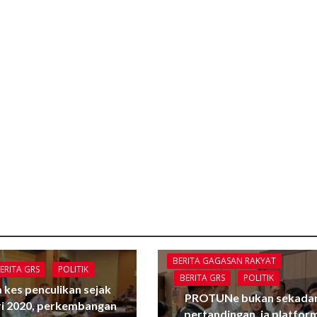
BERITA GAGASAN RAKYAT
ERITA GRS
POLITIK
BERITA GRS
POLITIK
 kes penculikan sejak
PROTUNe bukan sekada
ri 2020, perkembangan
pertandingan, ia platfor