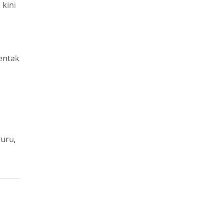
 kini
rentak
guru,