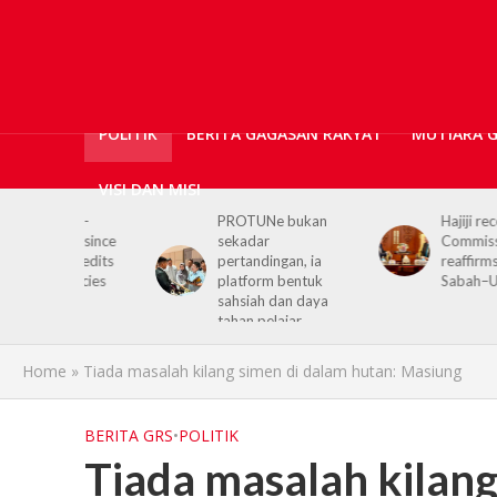
POLITIK
BERITA GAGASAN RAKYAT
MUTIARA 
VISI DAN MISI
or-
PROTUNe bukan
Hajiji receives UK H
s since
sekadar
Commissioner,
 credits
pertandingan, ia
reaffirms enduring
encies
platform bentuk
Sabah–UK ties
sahsiah dan daya
tahan pelajar
Home
»
Tiada masalah kilang simen di dalam hutan: Masiung
BERITA GRS
•
POLITIK
Tiada masalah kilang