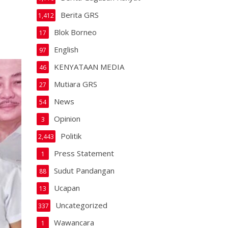
Berita GRS
1,412
Blok Borneo
17
English
97
KENYATAAN MEDIA
46
Mutiara GRS
27
News
54
Opinion
3
Politik
2,443
Press Statement
1
Sudut Pandangan
88
Ucapan
13
Uncategorized
337
Wawancara
1