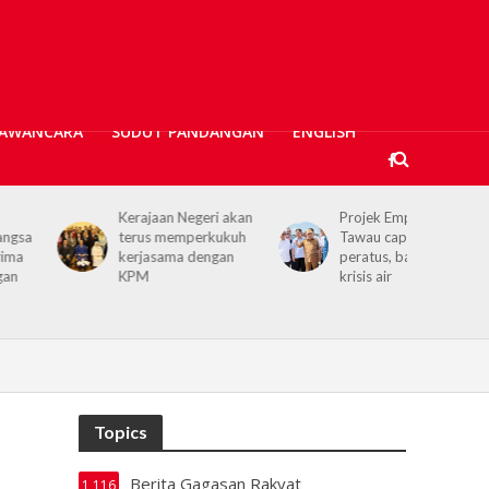
AWANCARA
SUDUT PANDANGAN
ENGLISH
Kerajaan Negeri akan
Projek Empangan Air
terus memperkukuh
Tawau capai 74.04
kerjasama dengan
peratus, bakal atasi
KPM
krisis air
Topics
Berita Gagasan Rakyat
1,116