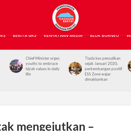
GRS
BERITA GRS
KENYATAAN MEDIA
BLOK BORNEO
W
s
Tiada kes penculikan
No kidnap-for-
sejak Januari 2020,
ransom cases since
y
perkembangan positif
2020, Hajiji credits
ESS Zone wajar
Security Agencies
dimaklumkan
ak mengejutkan –