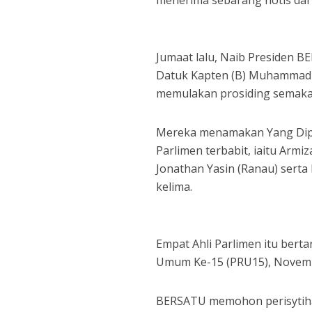
menerima sebarang notis da
Jumaat lalu, Naib Presiden B
Datuk Kapten (B) Muhammad 
memulakan prosiding semaka
Mereka menamakan Yang Diper
Parlimen terbabit, iaitu Armi
Jonathan Yasin (Ranau) serta
kelima.
Empat Ahli Parlimen itu bert
Umum Ke-15 (PRU15), Novemb
BERSATU memohon perisytiha