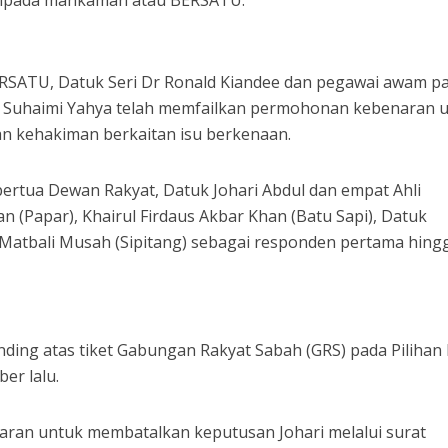
ripada mahkamah atau BERSATU.
ERSATU, Datuk Seri Dr Ronald Kiandee dan pegawai awam par
Suhaimi Yahya telah memfailkan permohonan kebenaran 
n kehakiman berkaitan isu berkenaan.
tua Dewan Rakyat, Datuk Johari Abdul dan empat Ahli
zan (Papar), Khairul Firdaus Akbar Khan (Batu Sapi), Datuk
 Matbali Musah (Sipitang) sebagai responden pertama hing
anding atas tiket Gabungan Rakyat Sabah (GRS) pada Pilihan
er lalu.
ran untuk membatalkan keputusan Johari melalui surat