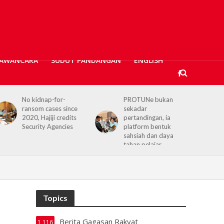
AWANCARA
SUDUT PANDANGAN
ENGLISH
PROTUNe bukan
Hajiji receives UK High
sekadar
Commissioner,
pertandingan, ia
reaffirms enduring
platform bentuk
Sabah–UK ties
sahsiah dan daya
tahan pelajar
Topics
Berita Gagasan Rakyat
1,116