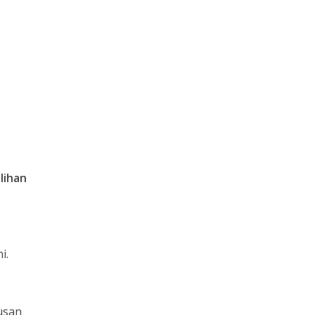
lihan
i.
usan