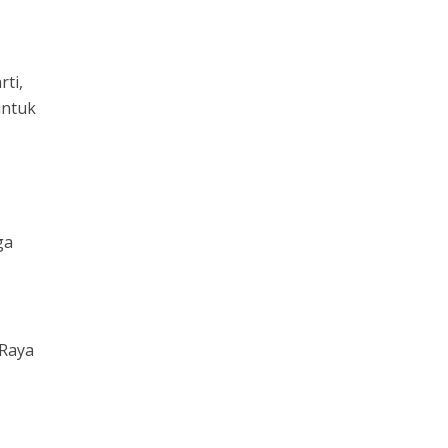
ti,
untuk
ga
 Raya