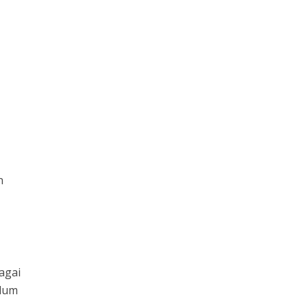
n
agai
elum