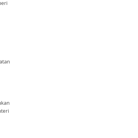
eri
patan
ukan
teri