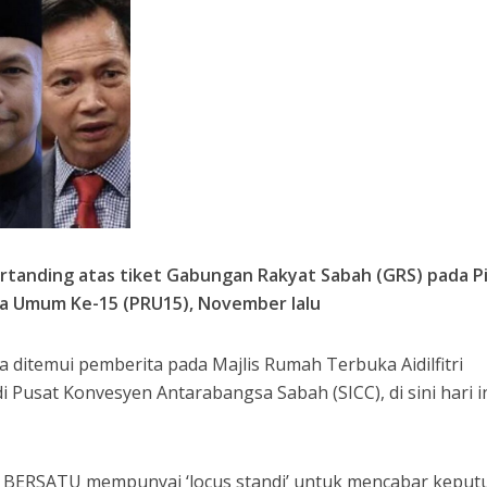
rtanding atas tiket Gabungan Rakyat Sabah (GRS) pada Pi
a Umum Ke-15 (PRU15), November lalu
a ditemui pemberita pada Majlis Rumah Terbuka Aidilfitri
 Pusat Konvesyen Antarabangsa Sabah (SICC), di sini hari in
h BERSATU mempunyai ‘locus standi’ untuk mencabar keput