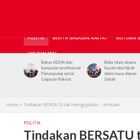
POLITIK
BERITA GAGASAN RAKYAT
MUTIARA 
VISI DAN MISI
N dan
Belia Islam diseru
Chief Minister urge
ofesional
hayati nilai hijrah
youths to embrace
sertai
demi masa depan
hijrah values in dail
kyat
Sabah
life
Home
»
Tindakan BERSATU tak mengejutkan – Armizan
POLITIK
Tindakan BERSATU t