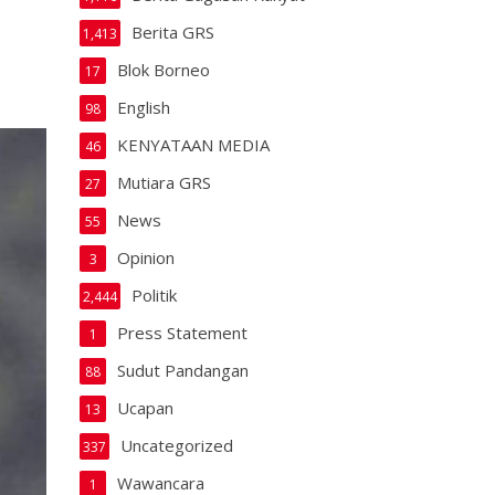
Berita GRS
1,413
Blok Borneo
17
English
98
KENYATAAN MEDIA
46
Mutiara GRS
27
News
55
Opinion
3
Politik
2,444
Press Statement
1
Sudut Pandangan
88
Ucapan
13
Uncategorized
337
Wawancara
1