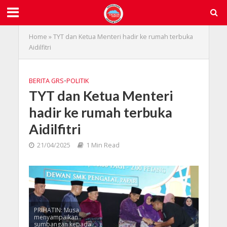
Home
»
TYT dan Ketua Menteri hadir ke rumah terbuka
Aidilfitri
BERITA GRS
•
POLITIK
TYT dan Ketua Menteri
hadir ke rumah terbuka
Aidilfitri
21/04/2025
1 Min Read
PRIHATIN: Musa
menyampaikan
sumbangan kepada