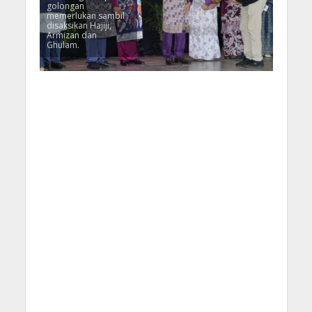
golongan
memerlukan sambil
disaksikan Hajiji,
Armizan dan
Ghulam.