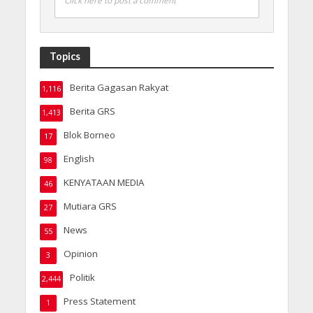
Click here to post a comment
Topics
Berita Gagasan Rakyat
1,116
Berita GRS
1,413
Blok Borneo
17
English
98
KENYATAAN MEDIA
46
Mutiara GRS
27
News
55
Opinion
3
Politik
2,444
Press Statement
1