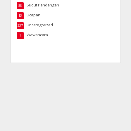
Sudut Pandangan
88
Ucapan
13
Uncategorized
337
Wawancara
1