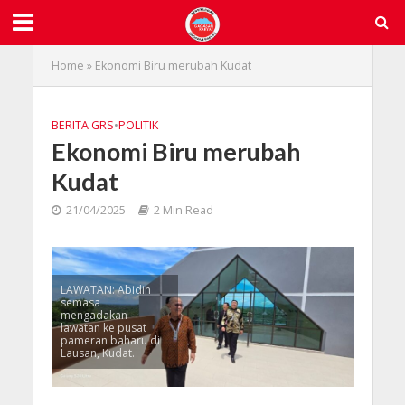
Home
»
Ekonomi Biru merubah Kudat
BERITA GRS
•
POLITIK
Ekonomi Biru merubah
Kudat
21/04/2025
2 Min Read
LAWATAN: Abidin
semasa
mengadakan
lawatan ke pusat
pameran baharu di
Lausan, Kudat.