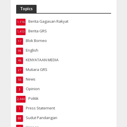
Topics
Berita Gagasan Rakyat
1,116
Berita GRS
1,413
Blok Borneo
17
English
98
KENYATAAN MEDIA
46
Mutiara GRS
27
News
55
Opinion
3
Politik
2,444
Press Statement
1
Sudut Pandangan
88