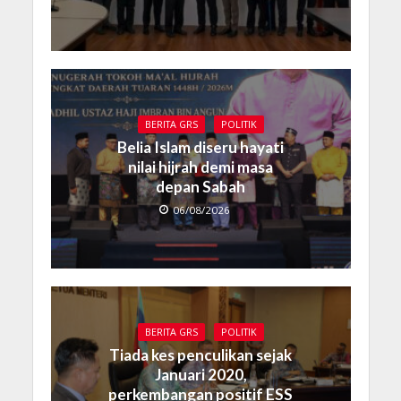
BERITA GRS
POLITIK
Belia Islam diseru hayati
nilai hijrah demi masa
depan Sabah
06/08/2026
BERITA GRS
POLITIK
Tiada kes penculikan sejak
Januari 2020,
perkembangan positif ESS