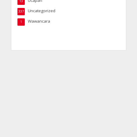
Ucapan
13
Uncategorized
337
Wawancara
1