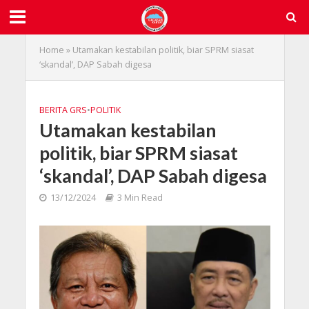
Home
»
Utamakan kestabilan politik, biar SPRM siasat
‘skandal’, DAP Sabah digesa
BERITA GRS
•
POLITIK
Utamakan kestabilan
politik, biar SPRM siasat
‘skandal’, DAP Sabah digesa
13/12/2024
3 Min Read