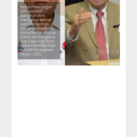
Ketua Penerangan
GRS Joniston
Bangkuai (kiri)
menggesa semua
parti komponen
dalam pentadbiran
Ketua Menteri Sabah
Datuk Seri Panglima
Haji Hajiji Haji Noor
untuk memfokuskan
inisiatif belanjawan
negeri 2025.