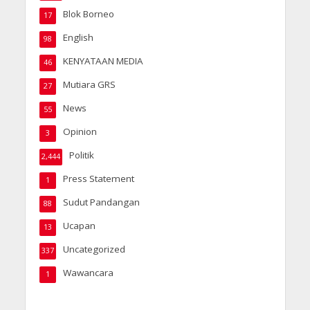
Blok Borneo
17
English
98
KENYATAAN MEDIA
46
Mutiara GRS
27
News
55
Opinion
3
Politik
2,444
Press Statement
1
Sudut Pandangan
88
Ucapan
13
Uncategorized
337
Wawancara
1