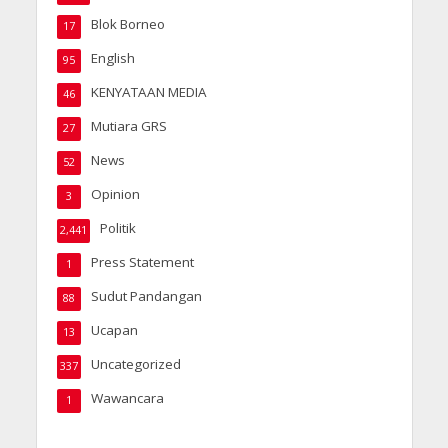
Blok Borneo
17
English
95
KENYATAAN MEDIA
46
Mutiara GRS
27
News
52
Opinion
3
Politik
2,441
Press Statement
1
Sudut Pandangan
88
Ucapan
13
Uncategorized
337
Wawancara
1