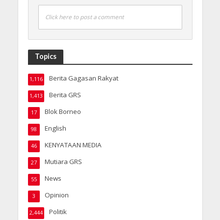
Click here to post a comment
Topics
Berita Gagasan Rakyat
1,116
Berita GRS
1,413
Blok Borneo
17
English
98
KENYATAAN MEDIA
46
Mutiara GRS
27
News
55
Opinion
3
Politik
2,444