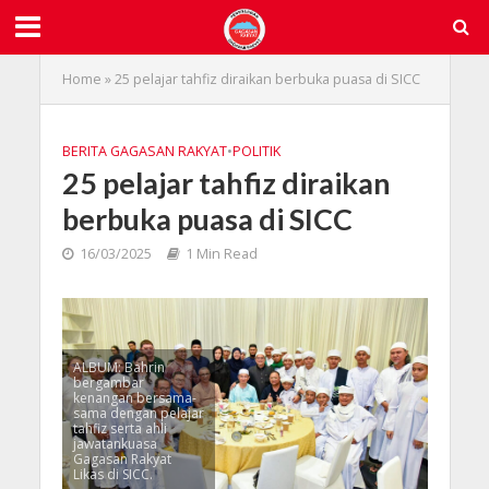
Home
»
25 pelajar tahfiz diraikan berbuka puasa di SICC
BERITA GAGASAN RAKYAT
•
POLITIK
25 pelajar tahfiz diraikan
berbuka puasa di SICC
16/03/2025
1 Min Read
ALBUM: Bahrin
bergambar
kenangan bersama-
sama dengan pelajar
tahfiz serta ahli
jawatankuasa
Gagasan Rakyat
Likas di SICC.