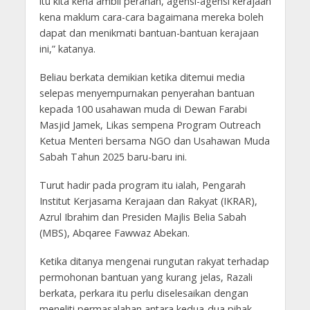
itu kita kena ambil peranan, agensi-agensi kerajaan
kena maklum cara-cara bagaimana mereka boleh
dapat dan menikmati bantuan-bantuan kerajaan
ini,” katanya.
Beliau berkata demikian ketika ditemui media
selepas menyempurnakan penyerahan bantuan
kepada 100 usahawan muda di Dewan Farabi
Masjid Jamek, Likas sempena Program Outreach
Ketua Menteri bersama NGO dan Usahawan Muda
Sabah Tahun 2025 baru-baru ini.
Turut hadir pada program itu ialah, Pengarah
Institut Kerjasama Kerajaan dan Rakyat (IKRAR),
Azrul Ibrahim dan Presiden Majlis Belia Sabah
(MBS), Abqaree Fawwaz Abekan.
Ketika ditanya mengenai rungutan rakyat terhadap
permohonan bantuan yang kurang jelas, Razali
berkata, perkara itu perlu diselesaikan dengan
meneliti permasalahan antara kedua-dua pihak,