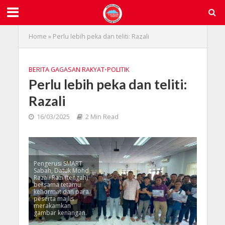
Home
»
Perlu lebih peka dan teliti: Razali
BERITA GAGASAN RAKYAT
•
POLITIK
Perlu lebih peka dan teliti:
Razali
16/03/2025
2 Min Read
Pengerusi SMART
Sabah, Datuk Mohd
Razali Razi (tengah)
bersama tetamu
kehormat dan para
peserta majlis
merakamkan
gambar kenangan.