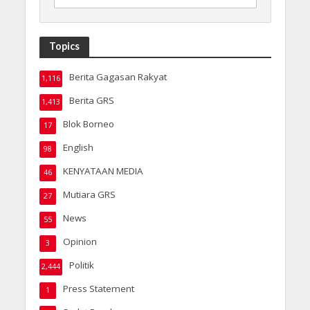
Topics
Berita Gagasan Rakyat
1,116
Berita GRS
1,413
Blok Borneo
17
English
98
KENYATAAN MEDIA
46
Mutiara GRS
27
News
55
Opinion
3
Politik
2,444
Press Statement
1