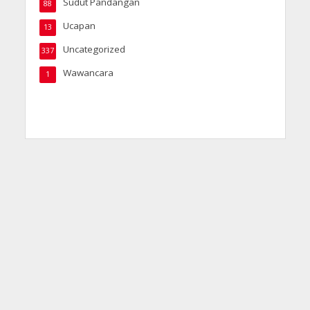
Sudut Pandangan
88
Ucapan
13
Uncategorized
337
Wawancara
1