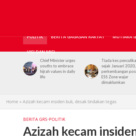
POLITIK
BERITA GAGASAN RAKYAT
MUTIARA 
VISI DAN MISI
diseru
Chief Minister urges
Tiada kes penculik
hijrah
youths to embrace
sejak Januari 2020,
depan
hijrah values in daily
perkembangan posi
life
ESS Zone wajar
dimaklumkan
Home
»
Azizah kecam insiden buli, desak tindakan tegas
BERITA GRS
•
POLITIK
Azizah kecam insiden