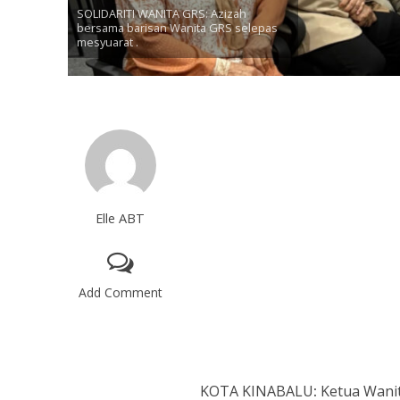
SOLIDARITI WANITA GRS: Azizah
bersama barisan Wanita GRS selepas
mesyuarat .
Elle ABT
Add Comment
KOTA KINABALU
:
Ketua Wanit