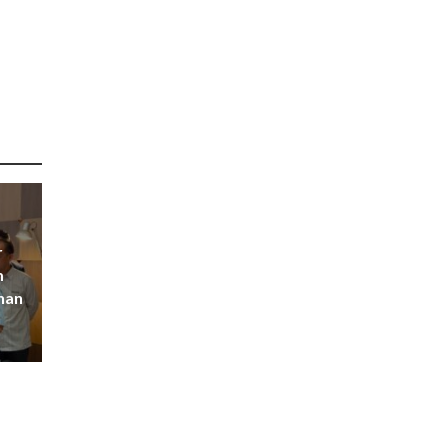
r
m
han