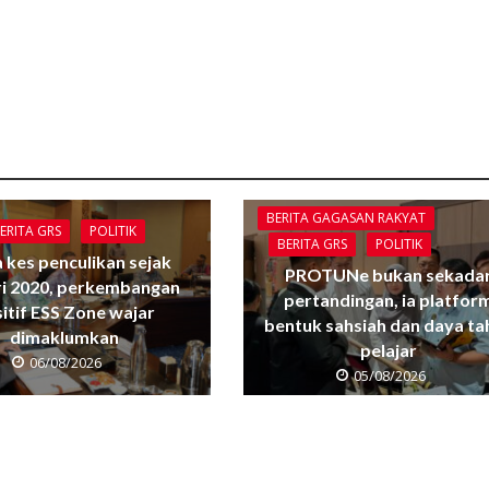
BERITA GAGASAN RAKYAT
ERITA GRS
POLITIK
BERITA GRS
POLITIK
 kes penculikan sejak
PROTUNe bukan sekada
ri 2020, perkembangan
pertandingan, ia platfor
itif ESS Zone wajar
bentuk sahsiah dan daya ta
dimaklumkan
pelajar
06/08/2026
05/08/2026