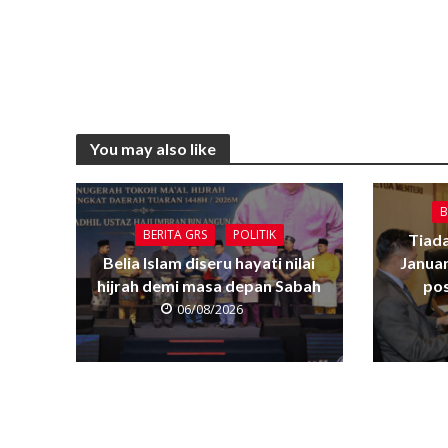
You may also like
B
BERITA GRS
POLITIK
Tiada
Belia Islam diseru hayati nilai
Janua
hijrah demi masa depan Sabah
pos
06/08/2026