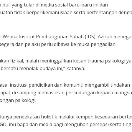
uli yang tular di media sosial baru-baru ini dan
uatan tidak berperikemanusiaan serta bertentangan deng
i Wisma Institut Pembangunan Sabah (IDS), Azizah meneg
 segera dan pelaku perlu dibawa ke muka pengadilan.
kan fizikal, malah meninggalkan kesan trauma psikologi y
bersatu menolak budaya ini,” katanya.
sa, institusi pendidikan dan komuniti mengambil tindakan
mpal, di samping memastikan perlindungan kepada mangs
ongan psikologi.
lunya pendekatan holistik melalui kempen kesedaran bert
GO, ibu bapa dan media bagi mengubah persepsi serta tin