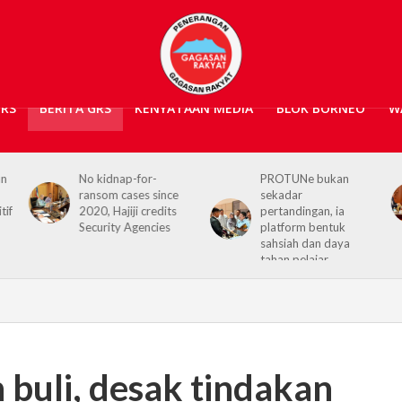
GRS
BERITA GRS
KENYATAAN MEDIA
BLOK BORNEO
W
an
No kidnap-for-
PROTUNe bukan
ransom cases since
sekadar
tif
2020, Hajiji credits
pertandingan, ia
Security Agencies
platform bentuk
sahsiah dan daya
tahan pelajar
 buli, desak tindakan