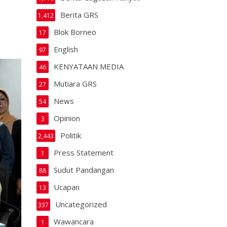
Berita GRS
1,412
Blok Borneo
17
English
97
KENYATAAN MEDIA
46
Mutiara GRS
27
News
54
Opinion
3
Politik
2,443
Press Statement
1
Sudut Pandangan
88
Ucapan
13
Uncategorized
337
Wawancara
1