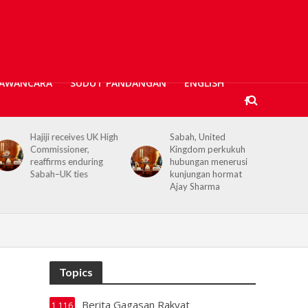
AWANCARA
SUDUT PANDANGAN
ENGLISH
Hajiji receives UK High
Sabah, United
Commissioner,
Kingdom perkukuh
reaffirms enduring
hubungan menerusi
Sabah–UK ties
kunjungan hormat
Ajay Sharma
Topics
Berita Gagasan Rakyat
1,116