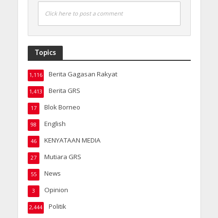
Click here to post a comment
Topics
Berita Gagasan Rakyat
1,116
Berita GRS
1,413
Blok Borneo
17
English
98
KENYATAAN MEDIA
46
Mutiara GRS
27
News
55
Opinion
3
Politik
2,444