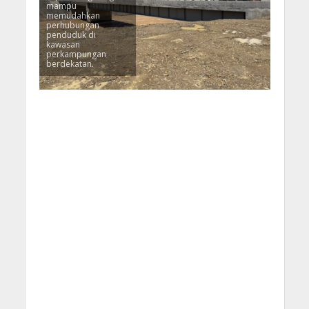
mampu
memudahkan
perhubungan
penduduk di
kawasan
perkampungan
berdekatan.