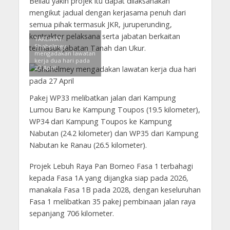
Beliau yakin projek itu dapat dilaksanakan
mengikut jadual dengan kerjasama penuh dari
semua pihak termasuk JKR, juruperunding,
kontraktor pelaksana serta jabatan berkaitan
TAKLIMAT:
Shahelmey
termasuk Jabatan Tanah dan Ukur.
mengadakan lawatan
kerja dua hari pada
27 April
Pakej WP33 melibatkan jalan dari Kampung
Lumou Baru ke Kampung Toupos (19.5 kilometer),
WP34 dari Kampung Toupos ke Kampung
Nabutan (24.2 kilometer) dan WP35 dari Kampung
Nabutan ke Ranau (26.5 kilometer).
Projek Lebuh Raya Pan Borneo Fasa 1 terbahagi
kepada Fasa 1A yang dijangka siap pada 2026,
manakala Fasa 1B pada 2028, dengan keseluruhan
Fasa 1 melibatkan 35 pakej pembinaan jalan raya
sepanjang 706 kilometer.