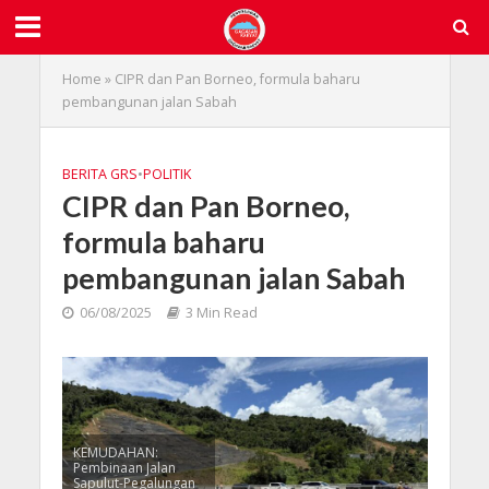
Home
»
CIPR dan Pan Borneo, formula baharu
pembangunan jalan Sabah
BERITA GRS
•
POLITIK
CIPR dan Pan Borneo,
formula baharu
pembangunan jalan Sabah
06/08/2025
3 Min Read
KEMUDAHAN:
Pembinaan Jalan
Sapulut-Pegalungan