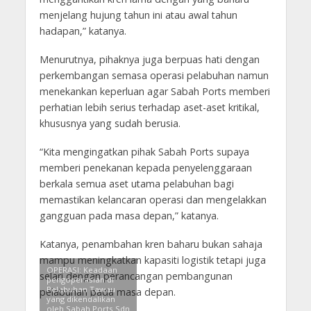
menjelang hujung tahun ini atau awal tahun
hadapan,” katanya.
Menurutnya, pihaknya juga berpuas hati dengan
perkembangan semasa operasi pelabuhan namun
menekankan keperluan agar Sabah Ports memberi
perhatian lebih serius terhadap aset-aset kritikal,
khususnya yang sudah berusia.
“Kita mengingatkan pihak Sabah Ports supaya
memberi penekanan kepada penyelenggaraan
berkala semua aset utama pelabuhan bagi
memastikan kelancaran operasi dan mengelakkan
gangguan pada masa depan,” katanya.
Katanya, penambahan kren baharu bukan sahaja
mampu meningkatkan kapasiti logistik tetapi juga
OPERASI: Keadaan
selari dengan perancangan pembangunan
pengoperasian di
Pelabuhan Tawau
pelabuhan pada masa depan.
yang dikendalikan
oleh Sabah Ports Sdn