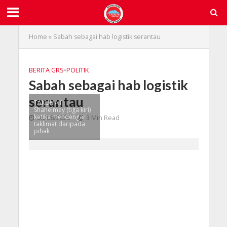
Home
»
Sabah sebagai hab logistik serantau
BERITA GRS
•
POLITIK
Sabah sebagai hab logistik
serantau
TAKLIMAT:
Shahelmey (tiga kiri)
ketika mendengar
06/08/2025
3 Min Read
taklimat daripada
pihak