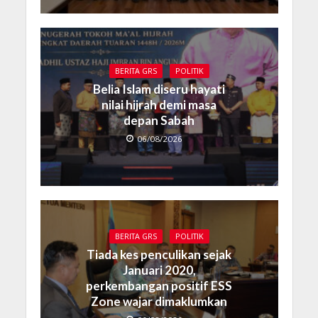
BERITA GRS
POLITIK
Belia Islam diseru hayati
nilai hijrah demi masa
depan Sabah
06/08/2026
BERITA GRS
POLITIK
Tiada kes penculikan sejak
Januari 2020,
perkembangan positif ESS
Zone wajar dimaklumkan