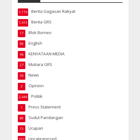
Berita Gagasan Rakyat
1,116
Berita GRS
1,413
Blok Borneo
17
English
98
KENYATAAN MEDIA
46
Mutiara GRS
27
News
55
Opinion
3
Politik
2,444
Press Statement
1
Sudut Pandangan
88
Ucapan
13
Uncategorized
337