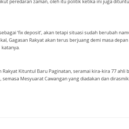
kut peredaran zaman, oleh itu politik ketika ini juga dituntu
sebagai ‘fix deposit’, akan tetapi situasi sudah berubah na
lokal, Gagasan Rakyat akan terus berjuang demi masa depan
” katanya.
kyat Kituntul Baru Paginatan, seramai kira-kira 77 ahli 
u, semasa Mesyuarat Cawangan yang diadakan dan dirasmi