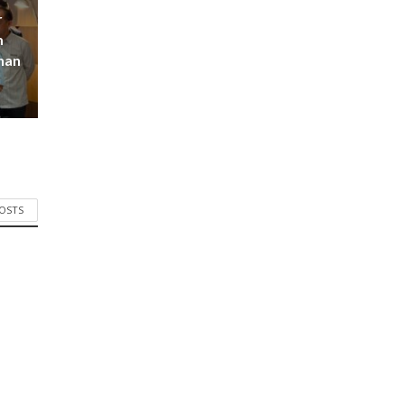
r
m
han
POSTS