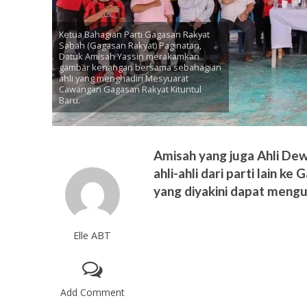
Ketua Bahagian Parti Gagasan Rakyat
Sabah (Gagasan Rakyat) Paginatan,
Datuk Amisah Yassin merakamkan
gambar kenangan bersama sebahagian
ahli yang menghadiri Mesyuarat
Cawangan Gagasan Rakyat Kituntul
Baru.
Amisah yang juga Ahli De
ahli-ahli dari parti lain k
yang diyakini dapat mengua
Elle ABT
Add Comment