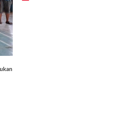
sukan
,