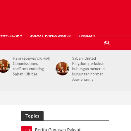
AWANCARA
SUDUT PANDANGAN
ENGLISH
jiji receives UK High
Sabah, United
Kerajaan 
mmissioner,
Kingdom perkukuh
prihatin,
affirms enduring
hubungan menerusi
banjir Ta
bah–UK ties
kunjungan hormat
bantuan 
Ajay Sharma
Topics
Berita Gagasan Rakyat
1,116