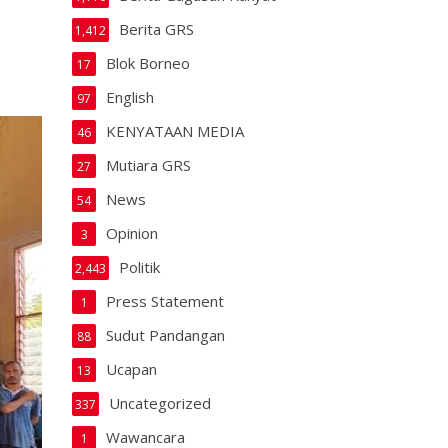
Berita GRS
1,412
Blok Borneo
17
English
97
KENYATAAN MEDIA
46
Mutiara GRS
27
News
54
Opinion
3
Politik
2,443
Press Statement
1
Sudut Pandangan
88
Ucapan
13
Uncategorized
337
Wawancara
1