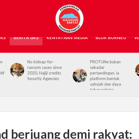
GRS
BERITA GRS
KENYATAAN MEDIA
BLOK BORNEO
W
No kidnap-for-
PROTUNe bukan
Ha
ransom cases since
sekadar
Co
2020, Hajiji credits
pertandingan, ia
re
Security Agencies
platform bentuk
Sa
sahsiah dan daya
tahan pelajar
d berjuang demi rakyat: