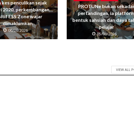
 kes penculikan sejak
PROTUNe bukan sekada
ri 2020, perkembangan
pertandingan, ia platfor
itif ESS Zone wajar
bentuk sahsiah dan daya ta
dimaklumkan
pelajar
06/08/2026
05/08/2026
VIEW ALL 