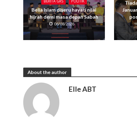
BERITA GRS
POLITIK
Tiada
Belia Islam diseru hayati nilai
Janua
hijrah demi masa depan Sabah
pos
06/08/2026
About the author
Elle ABT