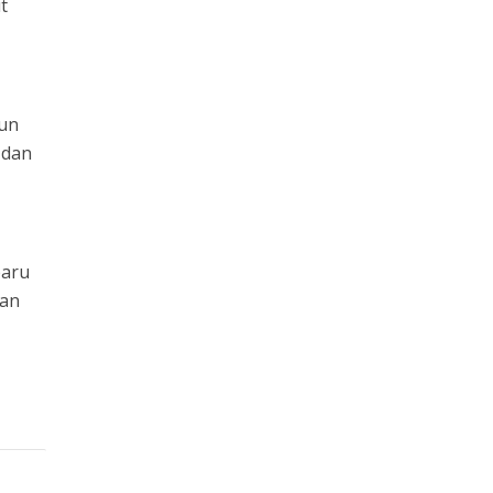
t
mun
 dan
baru
kan