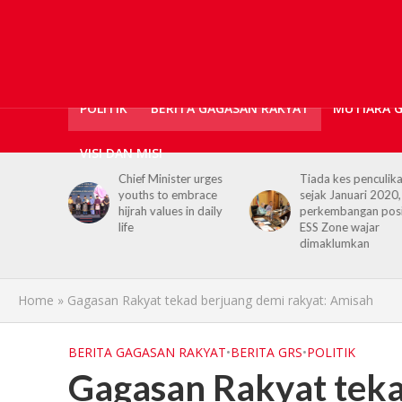
POLITIK
BERITA GAGASAN RAKYAT
MUTIARA 
VISI DAN MISI
Chief Minister urges
Tiada kes penculikan
youths to embrace
sejak Januari 2020,
hijrah values in daily
perkembangan positif
life
ESS Zone wajar
dimaklumkan
Home
»
Gagasan Rakyat tekad berjuang demi rakyat: Amisah
BERITA GAGASAN RAKYAT
•
BERITA GRS
•
POLITIK
Gagasan Rakyat teka