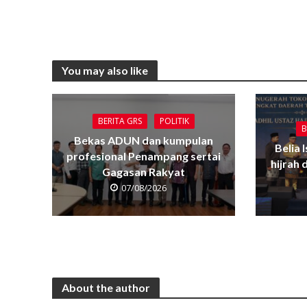
You may also like
BERITA GRS
POLITIK
B
Bekas ADUN dan kumpulan
Belia 
profesional Penampang sertai
hijrah
Gagasan Rakyat
07/08/2026
About the author