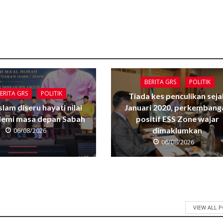
BERITA GRS
POLITIK
ERITA GRS
POLITIK
Tiada kes penculikan seja
Islam diseru hayati nilai
Januari 2020, perkembang
 demi masa depan Sabah
positif ESS Zone wajar
dimaklumkan
06/08/2026
06/08/2026
VIEW ALL 