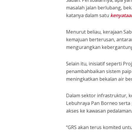
Sabah. Persoalannya, apa ya
masalah jalan berlubang, beka
katanya dalam satu
kenyataa
Menurut beliau, kerajaan Sa
kemajuan berterusan, antaran
mengurangkan kebergantungan
Selain itu, inisiatif seperti P
penambahbaikan sistem paip 
meningkatkan bekalan air bers
Dalam sektor infrastruktur,
Lebuhraya Pan Borneo serta p
akses ke kawasan pedalaman
“GRS akan terus komited un