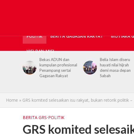
POLITIK
BERITA GAGASAN RAKYAT
MUTIARA 
VISI DAN MISI
ticians,
Bekas ADUN dan
Belia Islam diseru
ls
kumpulan profesional
hayati nilai hijrah
upport for
Penampang sertai
demi masa depan
h PGRS
Gagasan Rakyat
Sabah
Home
»
GRS komited selesaikan isu rakyat, bukan retorik politik 
BERITA GRS
•
POLITIK
GRS komited selesaik