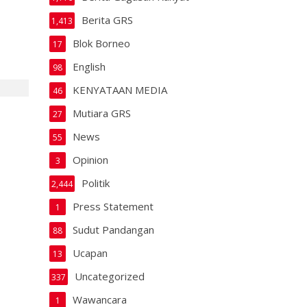
Berita GRS
1,413
Blok Borneo
17
English
98
KENYATAAN MEDIA
46
Mutiara GRS
27
News
55
Opinion
3
Politik
2,444
Press Statement
1
Sudut Pandangan
88
Ucapan
13
Uncategorized
337
Wawancara
1