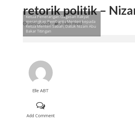
retorik politik – Niz
Ketua Penerangan Gagasan Rakyat
merangkap Pembantu Menteri kepada
20/03/2025
2 Min Read
Ketua Menteri Sabah, Datuk Nizam Abu
Bakar Titingan
Elle ABT
Add Comment