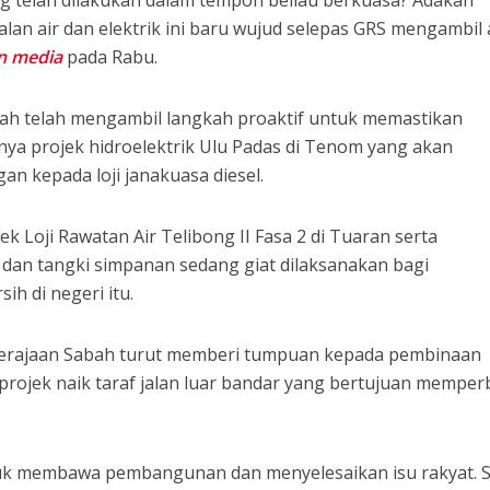
ng telah dilakukan dalam tempoh beliau berkuasa? Adakah
lan air dan elektrik ini baru wujud selepas GRS mengambil a
n media
pada Rabu.
bah telah mengambil langkah proaktif untuk memastikan
ya projek hidroelektrik Ulu Padas di Tenom yang akan
 kepada loji janakuasa diesel.
rojek Loji Rawatan Air Telibong II Fasa 2 di Tuaran serta
dan tangki simpanan sedang giat dilaksanakan bagi
ih di negeri itu.
 kerajaan Sabah turut memberi tumpuan kepada pembinaan
rojek naik taraf jalan luar bandar yang bertujuan memperb
.
tuk membawa pembangunan dan menyelesaikan isu rakyat. 