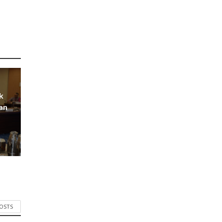
k
an
POSTS