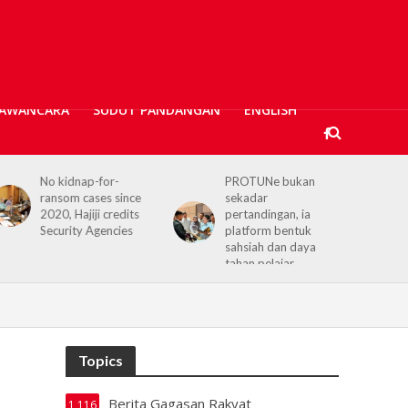
AWANCARA
SUDUT PANDANGAN
ENGLISH
No kidnap-for-
PROTUNe bukan
ransom cases since
sekadar
2020, Hajiji credits
pertandingan, ia
Security Agencies
platform bentuk
sahsiah dan daya
tahan pelajar
Topics
Berita Gagasan Rakyat
1,116