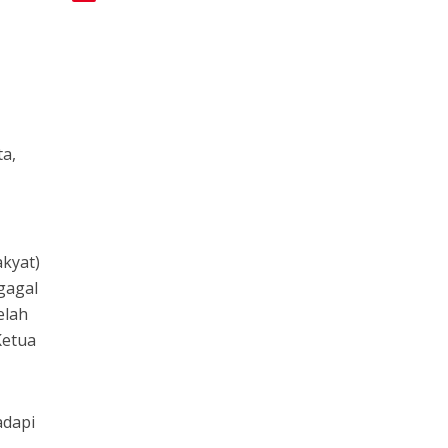
a,
kyat)
gagal
elah
Ketua
adapi