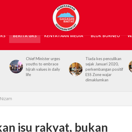
GRS
BERITA GRS
KENYATAAN MEDIA
BLOK BORNEO
W
Chief Minister urges
Tiada kes penculikan
youths to embrace
sejak Januari 2020,
hijrah values in daily
perkembangan positif
life
ESS Zone wajar
dimaklumkan
– Nizam
an isu rakyat, bukan