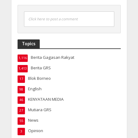
Click here to post a comment
Topics
Berita Gagasan Rakyat
1,116
Berita GRS
1,413
Blok Borneo
17
English
98
KENYATAAN MEDIA
46
Mutiara GRS
27
News
55
Opinion
3