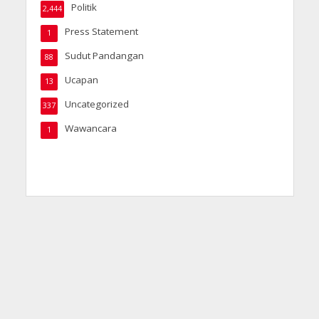
Politik
2,444
Press Statement
1
Sudut Pandangan
88
Ucapan
13
Uncategorized
337
Wawancara
1