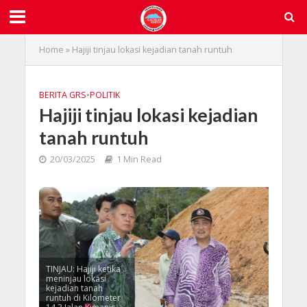
Home
»
Hajiji tinjau lokasi kejadian tanah runtuh
BERITA GRS
•
POLITIK
Hajiji tinjau lokasi kejadian
tanah runtuh
20/03/2025
1 Min Read
TINJAU: Hajiji ketika
meninjau lokasi
kejadian tanah
runtuh di Kilometer