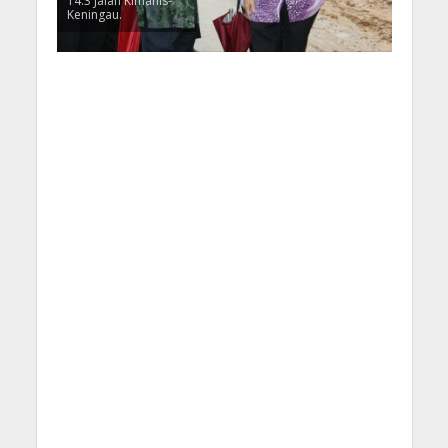
14.3 Jalan Kimanis-
Keningau.