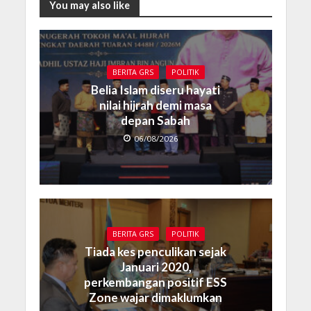
You may also like
BERITA GRS
POLITIK
Belia Islam diseru hayati
nilai hijrah demi masa
depan Sabah
06/08/2026
BERITA GRS
POLITIK
Tiada kes penculikan sejak
Januari 2020,
perkembangan positif ESS
Zone wajar dimaklumkan