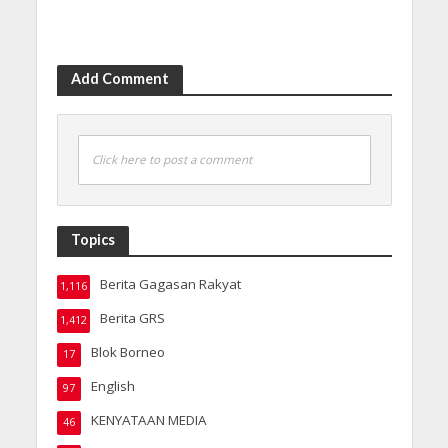
Add Comment
Click here to post a comment
Topics
Berita Gagasan Rakyat
1,116
Berita GRS
1,412
Blok Borneo
17
English
97
KENYATAAN MEDIA
46