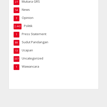
Mutiara GRS
27
News
54
Opinion
3
Politik
2,443
Press Statement
1
Sudut Pandangan
88
Ucapan
13
Uncategorized
337
Wawancara
1