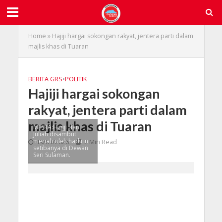
Home
»
Hajiji hargai sokongan rakyat, jentera parti dalam
majlis khas di Tuaran
BERITA GRS
•
POLITIK
Hajiji hargai sokongan
rakyat, jentera parti dalam
majlis khas di Tuaran
MESRA:Hajiji dan
Juliah disambut
meriah oleh hadirin
19/01/2026
2 Min Read
setibanya di Dewan
Seri Sulaman.