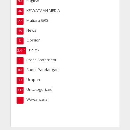
English
98
KENYATAAN MEDIA
46
Mutiara GRS
27
News
55
Opinion
3
Politik
2,444
Press Statement
1
Sudut Pandangan
88
Ucapan
13
Uncategorized
337
Wawancara
1