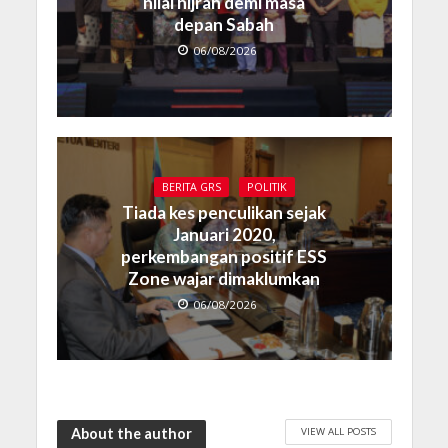
nilai hijrah demi masa
depan Sabah
06/08/2026
BERITA GRS
POLITIK
Tiada kes penculikan sejak
Januari 2020,
perkembangan positif ESS
Zone wajar dimaklumkan
06/08/2026
VIEW ALL POSTS
About the author