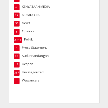
KENYATAAN MEDIA
46
Mutiara GRS
27
News
55
Opinion
3
Politik
2,444
Press Statement
1
Sudut Pandangan
88
Ucapan
13
Uncategorized
337
Wawancara
1