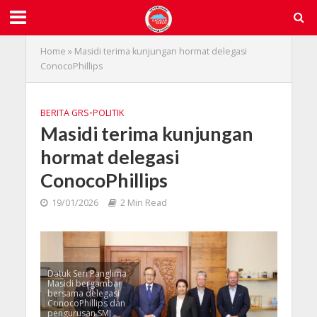
Home
»
Masidi terima kunjungan hormat delegasi
ConocoPhillips
BERITA GRS
•
POLITIK
Masidi terima kunjungan
hormat delegasi
ConocoPhillips
19/01/2026
2 Min Read
Datuk Seri Panglima
Masidi bergambar
bersama delegasi
ConocoPhillips dan
pengurusan SMJ