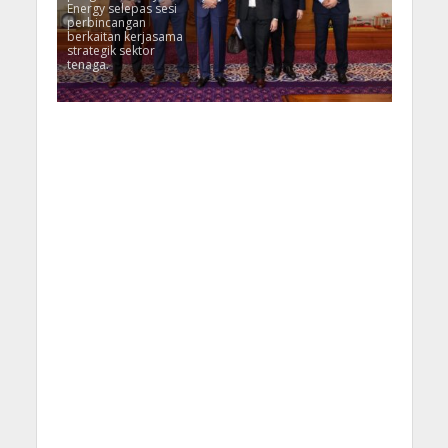
Energy selepas sesi
perbincangan
berkaitan kerjasama
strategik sektor
tenaga.