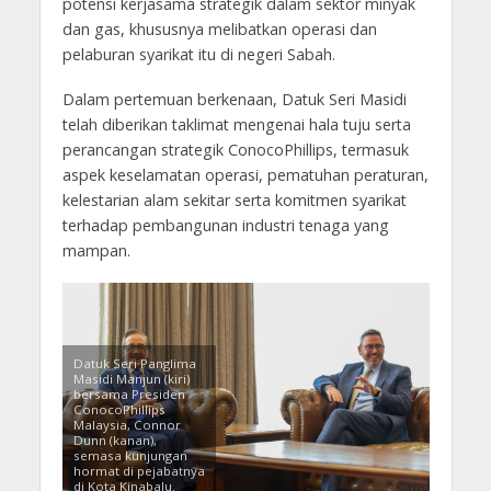
potensi kerjasama strategik dalam sektor minyak
dan gas, khususnya melibatkan operasi dan
pelaburan syarikat itu di negeri Sabah.
Dalam pertemuan berkenaan, Datuk Seri Masidi
telah diberikan taklimat mengenai hala tuju serta
perancangan strategik ConocoPhillips, termasuk
aspek keselamatan operasi, pematuhan peraturan,
kelestarian alam sekitar serta komitmen syarikat
terhadap pembangunan industri tenaga yang
mampan.
Datuk Seri Panglima
Masidi Manjun (kiri)
bersama Presiden
ConocoPhillips
Malaysia, Connor
Dunn (kanan),
semasa kunjungan
hormat di pejabatnya
di Kota Kinabalu.