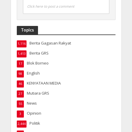
Click here to post a comment
Topics
Berita Gagasan Rakyat
1,116
Berita GRS
1,413
Blok Borneo
17
English
98
KENYATAAN MEDIA
46
Mutiara GRS
27
News
55
Opinion
3
Politik
2,444