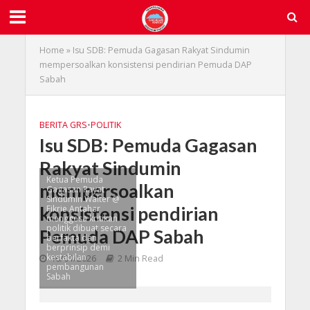
Home
»
Isu SDB: Pemuda Gagasan Rakyat Sindumin
mempersoalkan konsistensi pendirian Pemuda DAP
Sabah
BERITA GRS
•
POLITIK
Isu SDB: Pemuda Gagasan
Rakyat Sindumin
Ketua Pemuda
mempersoalkan
Gagasan Rayat
Sindumin Walter @
konsistensi pendirian
Fikrie Antahar
menggesa kritikan
politik dibuat secara
Pemuda DAP Sabah
berfakta dan
berprinsip demi
kestabilan
16/01/2026
2 Min Read
pembangunan
Sabah