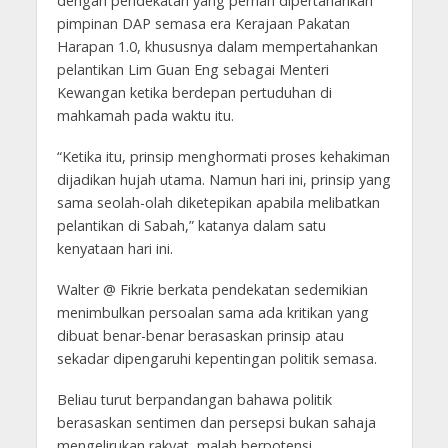
dengan pendekatan yang pernah dipertahankan
pimpinan DAP semasa era Kerajaan Pakatan
Harapan 1.0, khususnya dalam mempertahankan
pelantikan Lim Guan Eng sebagai Menteri
Kewangan ketika berdepan pertuduhan di
mahkamah pada waktu itu.
“Ketika itu, prinsip menghormati proses kehakiman
dijadikan hujah utama. Namun hari ini, prinsip yang
sama seolah-olah diketepikan apabila melibatkan
pelantikan di Sabah,” katanya dalam satu
kenyataan hari ini.
Walter @ Fikrie berkata pendekatan sedemikian
menimbulkan persoalan sama ada kritikan yang
dibuat benar-benar berasaskan prinsip atau
sekadar dipengaruhi kepentingan politik semasa.
Beliau turut berpandangan bahawa politik
berasaskan sentimen dan persepsi bukan sahaja
mengelirukan rakyat, malah berpotensi