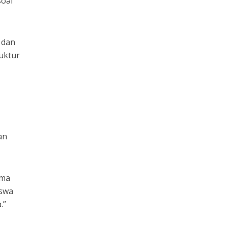
soal
 dan
uktur
an
ima
iswa
.”