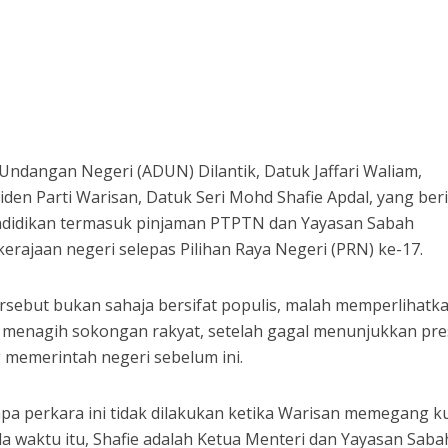
ndangan Negeri (ADUN) Dilantik, Datuk Jaffari Waliam,
iden Parti Warisan, Datuk Seri Mohd Shafie Apdal, yang ber
didikan termasuk pinjaman PTPTN dan Yayasan Sabah
erajaan negeri selepas Pilihan Raya Negeri (PRN) ke-17.
rsebut bukan sahaja bersifat populis, malah memperlihatk
menagih sokongan rakyat, setelah gagal menunjukkan pre
g memerintah negeri sebelum ini.
a perkara ini tidak dilakukan ketika Warisan memegang k
a waktu itu, Shafie adalah Ketua Menteri dan Yayasan Saba