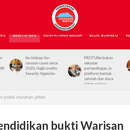
GRS
BERITA GRS
KENYATAAN MEDIA
BLOK BORNEO
W
PROTUNe bukan
Hajiji receives UK High
sekadar
Commissioner,
pertandingan, ia
reaffirms enduring
platform bentuk
Sabah–UK ties
sahsiah dan daya
tahan pelajar
 politik murahan-Jaffari
endidikan bukti Warisan