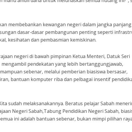
san mahu ambil dana untuk melunaskan semua hutang ini?”, 
 akan membebankan kewangan negeri dalam jangka panjang
ungan dasar-dasar pembangunan penting seperti infrastr
ikal, kesihatan dan pembasmian kemiskinan.
erajaan negeri di bawah pimpinan Ketua Menteri, Datuk Seri
or, mengambil pendekatan yang lebih bertanggungjawab,
mampuan sebenar, melalui pemberian biasiswa bersasar,
an, bantuan komputer riba dan pelbagai insentif pendidik
. Kita sudah melaksanakannya. Beratus pelajar Sabah mener
rajaan Negeri Sabah,Tabung Pendidikan Negeri Sabah, bias
Semua ini adalah bantuan sebenar, bukan mimpi pilihan raya