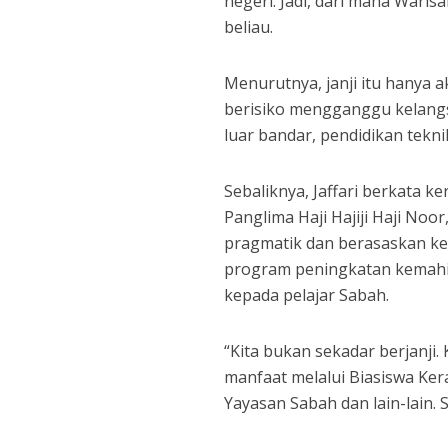
negeri. Jadi, dari mana Wari
beliau.
Menurutnya, janji itu hanya
berisiko mengganggu kelangs
luar bandar, pendidikan tekn
Sebaliknya, Jaffari berkata k
Panglima Haji Hajiji Haji No
pragmatik dan berasaskan ke
program peningkatan kemahir
kepada pelajar Sabah.
“Kita bukan sekadar berjanji
manfaat melalui Biasiswa Ke
Yayasan Sabah dan lain-lain. 