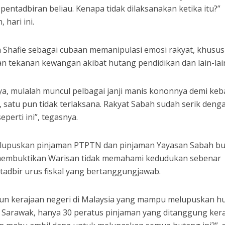
entadbiran beliau. Kenapa tidak dilaksanakan ketika itu?”
 hari ini.
n Shafie sebagai cubaan memanipulasi emosi rakyat, khusu
 tekanan kewangan akibat hutang pendidikan dan lain-lai
aya, mulalah muncul pelbagai janji manis kononnya demi keb
, satu pun tidak terlaksana. Rakyat Sabah sudah serik deng
perti ini”, tegasnya.
melupuskan pinjaman PTPTN dan pinjaman Yayasan Sabah b
ah membuktikan Warisan tidak memahami kedudukan sebenar
tadbir urus fiskal yang bertanggungjawab.
 pun kerajaan negeri di Malaysia yang mampu melupuskan h
Sarawak, hanya 30 peratus pinjaman yang ditanggung ker