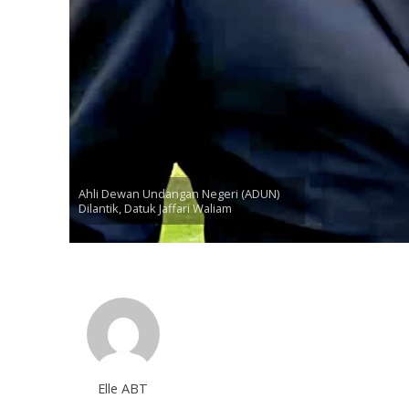
Ahli Dewan Undangan Negeri (ADUN)
Dilantik, Datuk Jaffari Waliam
Elle ABT