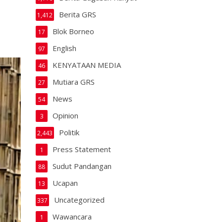
Berita GRS
1,412
Blok Borneo
17
English
97
KENYATAAN MEDIA
46
Mutiara GRS
27
News
54
Opinion
3
Politik
2,443
Press Statement
1
Sudut Pandangan
88
Ucapan
13
Uncategorized
337
Wawancara
1