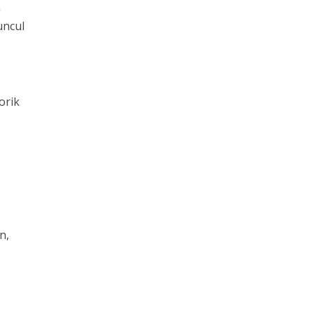
h
uncul
orik
n,