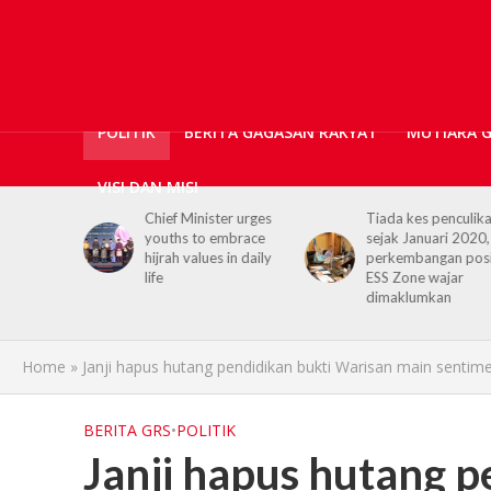
POLITIK
BERITA GAGASAN RAKYAT
MUTIARA 
VISI DAN MISI
er urges
Tiada kes penculikan
No kidnap-for-
embrace
sejak Januari 2020,
ransom cases since
 in daily
perkembangan positif
2020, Hajiji credits
ESS Zone wajar
Security Agencies
dimaklumkan
Home
»
Janji hapus hutang pendidikan bukti Warisan main sentimen
BERITA GRS
•
POLITIK
Janji hapus hutang p