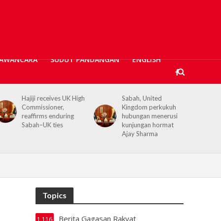
AWANCARA
SUDUT PANDANGAN
ENGLISH
Sabah, United
Kerajaan Negeri
Kingdom perkukuh
prihatin, 362 mangsa
hubungan menerusi
banjir Tawau terima
kunjungan hormat
bantuan kewangan
Ajay Sharma
Topics
Berita Gagasan Rakyat
1,116