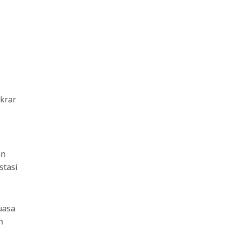
ikrar
an
stasi
uasa
h