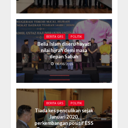
BERITA GRS
POLITIK
Belia Islam diseru hayati
nilai hijrah demi masa
depan Sabah
06/08/2026
BERITA GRS
POLITIK
Tiada kes penculikan sejak
Januari 2020,
perkembangan positif ESS