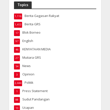
Topics
Berita Gagasan Rakyat
1,116
Berita GRS
1,413
Blok Borneo
17
English
97
KENYATAAN MEDIA
46
Mutiara GRS
27
News
54
Opinion
3
Politik
2,444
Press Statement
1
Sudut Pandangan
88
Ucapan
13