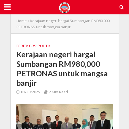
Home
»
Kerajaan negeri hargai Sumbangan RM980,000
PETRONAS untuk mangsa banjir
BERITA GRS
•
POLITIK
Kerajaan negeri hargai
Sumbangan RM980,000
PETRONAS untuk mangsa
banjir
01/10/2025
2 Min Read
SUMBANGAN: Hajiji