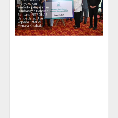
menyaksikan
simbolik penyerahan
Sumbangan Bantuan
Bencana PETRONAS
daripada Siti Ayu
kepada Safar di
Menara Kinabalu.