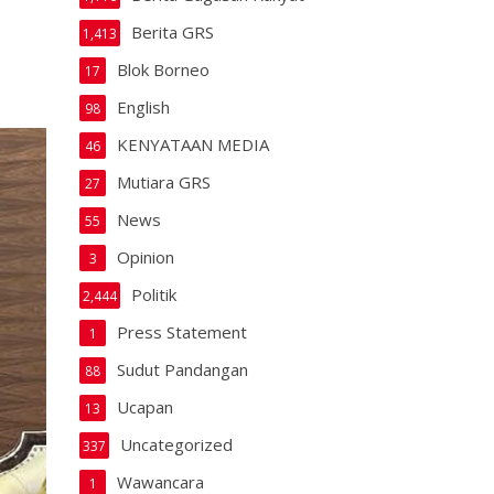
Berita GRS
1,413
Blok Borneo
17
English
98
KENYATAAN MEDIA
46
Mutiara GRS
27
News
55
Opinion
3
Politik
2,444
Press Statement
1
Sudut Pandangan
88
Ucapan
13
Uncategorized
337
Wawancara
1