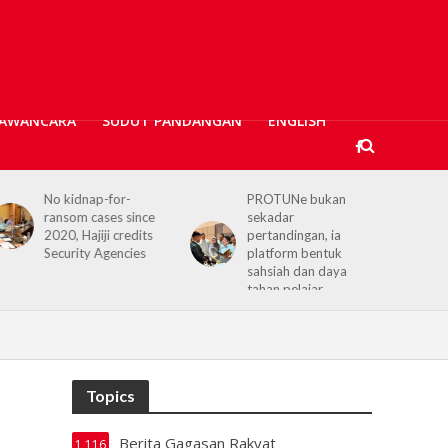
AWANCARA
SUDUT PANDANGAN
ENGLISH
PROTUNe bukan
Hajiji receives UK High
sekadar
Commissioner,
pertandingan, ia
reaffirms enduring
platform bentuk
Sabah–UK ties
sahsiah dan daya
tahan pelajar
Topics
Berita Gagasan Rakyat
1,116