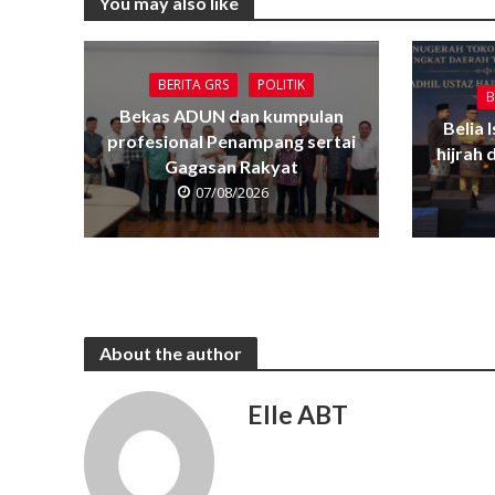
You may also like
BERITA GRS
POLITIK
B
Bekas ADUN dan kumpulan
Belia 
profesional Penampang sertai
hijrah
Gagasan Rakyat
07/08/2026
About the author
Elle ABT