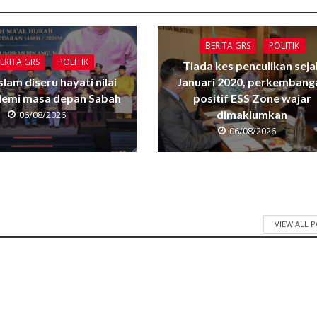
BERITA GRS
POLITIK
ERITA GRS
POLITIK
Tiada kes penculikan seja
Islam diseru hayati nilai
Januari 2020, perkembang
 demi masa depan Sabah
positif ESS Zone wajar
dimaklumkan
06/08/2026
06/08/2026
VIEW ALL 