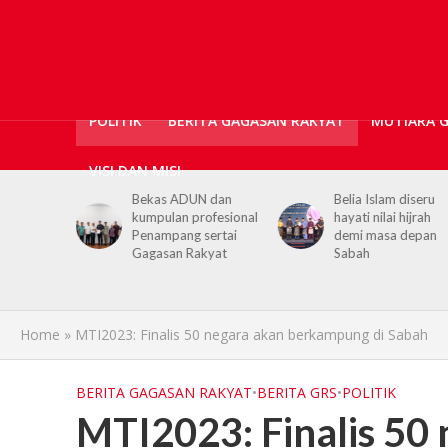
POLITIK
BERITA GAGASAN RAKYAT
MUTIARA 
VISI DAN MISI
DUN dan
Belia Islam diseru
Chief Minister ur
 profesional
hayati nilai hijrah
youths to embra
g sertai
demi masa depan
hijrah values in d
Rakyat
Sabah
life
Home
»
MTI2023: Finalis 50 negara akan berkampung di Sabah
BERITA GAGASAN RAKYAT
•
BERITA GRS
•
POLITIK
MTI2023: Finalis 50