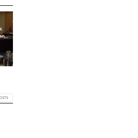
k
an
POSTS