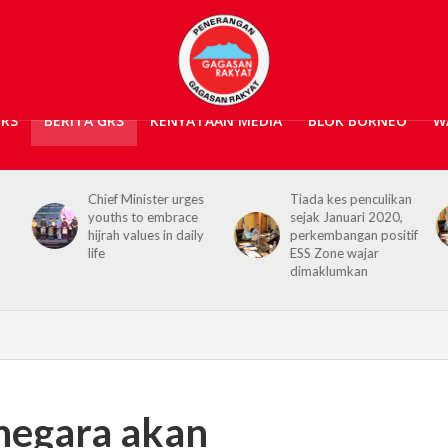
GRS
BERITA GRS
KENYATAAN MEDIA
BLOK BORNEO
W
ges
Tiada kes penculikan
No kidnap-for-
ce
sejak Januari 2020,
ransom cases since
aily
perkembangan positif
2020, Hajiji credits
ESS Zone wajar
Security Agencies
dimaklumkan
 negara akan