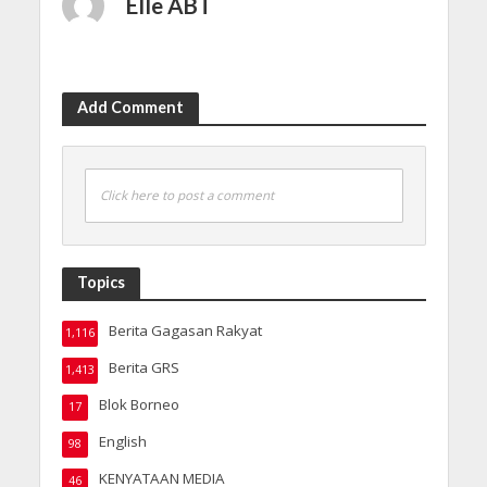
Elle ABT
Add Comment
Click here to post a comment
Topics
Berita Gagasan Rakyat
1,116
Berita GRS
1,413
Blok Borneo
17
English
98
KENYATAAN MEDIA
46