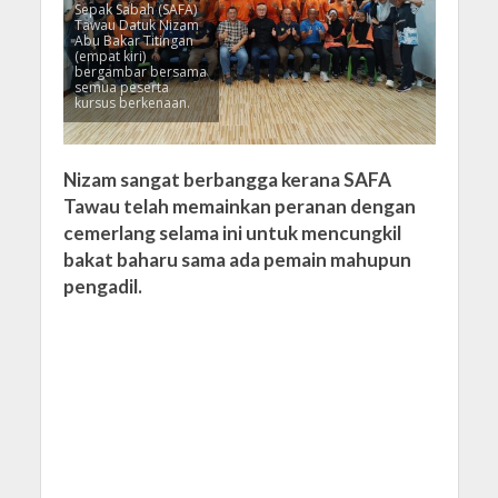
Sepak Sabah (SAFA)
Tawau Datuk Nizam
Abu Bakar Titingan
(empat kiri)
bergambar bersama
semua peserta
kursus berkenaan.
Nizam sangat berbangga kerana SAFA
Tawau telah memainkan peranan dengan
cemerlang selama ini untuk mencungkil
bakat baharu sama ada pemain mahupun
pengadil.