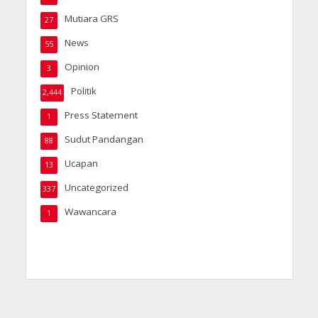
Mutiara GRS
27
News
55
Opinion
3
Politik
2,444
Press Statement
1
Sudut Pandangan
88
Ucapan
13
Uncategorized
337
Wawancara
1