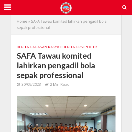
Home
»
SAFA Tawau komited lahirkan pengadil bola
sepak professional
BERITA GAGASAN RAKYAT
•
BERITA GRS
•
POLITIK
SAFA Tawau komited
lahirkan pengadil bola
sepak professional
30/09/2023
2 Min Read
Persatuan Bola