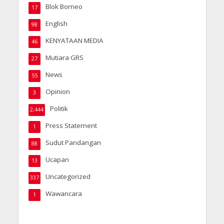
Blok Borneo
17
English
98
KENYATAAN MEDIA
46
Mutiara GRS
27
News
55
Opinion
3
Politik
2,444
Press Statement
1
Sudut Pandangan
88
Ucapan
13
Uncategorized
337
Wawancara
1