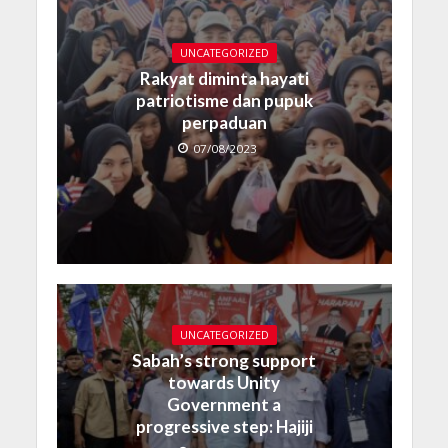
UNCATEGORIZED
Rakyat diminta hayati
patriotisme dan pupuk
perpaduan
07/08/2023
UNCATEGORIZED
Sabah’s strong support
towards Unity
Government a
progressive step: Hajiji