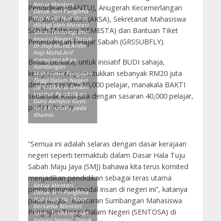
Ketua Menteri,
Pendidikan (BANTU), Anugerah Kecemerlangan
Datuk Seri Panglima
Haji Hajiji Haji Noor
Pendidikan Sabah (AKSA), Sekretariat Mahasiswa
diiringi oleh Menteri
Sabah Malaysia (SEMESTA) dan Bantuan Tiket
Sains, Teknologi dan
Inovasi Negeri, Datuk
Penerbangan Pelajar Sabah (GRSSUBFLY).
Dr.Haji Mohd.Arifin
Haji Mohd.Arif
menyampaikan
Beliau berkata, untuk inisiatif BUDI sahaja,
Sumbangan
kerajaan memperuntukkan sebanyak RM20 juta
Mahasiswa Pengajian
Tinggi Dalam Negeri
dengan sasaran 10,000 pelajar, manakala BAKTI
(SENTOSA) di Dewan
Institut Pendidikan
sebanyak RM8 juta dengan sasaran 40,000 pelajar,
Guru Kampus Gaya,
pada tahun ini.
Kota Kinabalu pada
Khamis.
“Semua ini adalah selaras dengan dasar kerajaan
negeri seperti termaktub dalam Dasar Hala Tuju
Sabah Maju Jaya (SMJ) bahawa kita terus komited
menjadikan pendidikan sebagai teras utama
Ketua Menteri,
pembangunan modal insan di negeri ini”, katanya
Datuk Seri Panglima
Haji Hajiji Haji Noor
pada Majlis Pelancaran Sumbangan Mahasiswa
bersama Menteri
Pengajian Tinggi Dalam Negeri (SENTOSA) di
Sains, Teknologi dan
Inovasi Negeri, Datuk