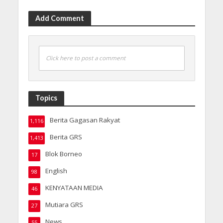
Add Comment
Click here to post a comment
Topics
Berita Gagasan Rakyat
1,116
Berita GRS
1,413
Blok Borneo
17
English
98
KENYATAAN MEDIA
46
Mutiara GRS
27
News
55