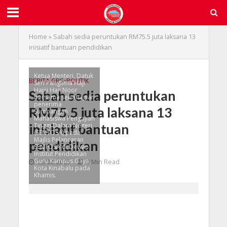
Home
»
Sabah sedia peruntukan RM75.5 juta laksana 13
inisiatif bantuan pendidikan
Ketua Menteri, Datuk
BERITA GRS
•
POLITIK
Seri Panglima Haji
Hajiji Haji Noor
Sabah sedia peruntukan
bersama sebahagian
penerima
RM75.5 juta laksana 13
Sumbangan
Mahasiswa Pengajian
inisiatif bantuan
Tinggi Dalam Negeri
(SENTOSA) pada
Majlis Pelancaran
pendidikan
SENTOSA di Dewan
Institut Pendidikan
Guru Kampus Gaya,
13/03/2025
4 Min Read
Kota Kinabalu pada
Khamis.