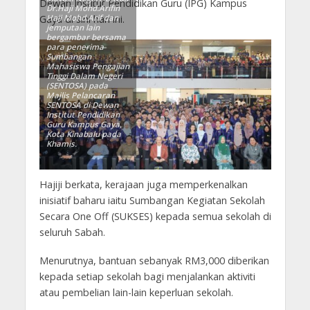
Dewan Institut Pendidikan Guru (IPG) Kampus
Dr.Haji Mohd.Arifin
Gaya di sini hari ini.
Haji Mohd.Arif dan
jemputan lain
bergambar bersama
para penerima
Sumbangan
Mahasiswa Pengajian
Tinggi Dalam Negeri
(SENTOSA) pada
Majlis Pelancaran
SENTOSA di Dewan
Institut Pendidikan
Guru Kampus Gaya,
Kota Kinabalu pada
Khamis.
Hajiji berkata, kerajaan juga memperkenalkan
inisiatif baharu iaitu Sumbangan Kegiatan Sekolah
Secara One Off (SUKSES) kepada semua sekolah di
seluruh Sabah.
Menurutnya, bantuan sebanyak RM3,000 diberikan
kepada setiap sekolah bagi menjalankan aktiviti
atau pembelian lain-lain keperluan sekolah.