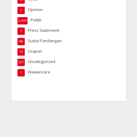
Opinion
3
Politik
2,444
Press Statement
1
Sudut Pandangan
88
Ucapan
13
Uncategorized
337
Wawancara
1