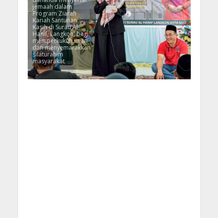
jemaah dalam
Program Ziarah
Kariah Santunan
Kasih di Surau Al-
Hanif, Langkon, bagi
memperkukuh iman
dan menyemarakkan
silaturahim
masyarakat