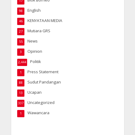
Blok Borneo
17
English
98
KENYATAAN MEDIA
46
Mutiara GRS
27
News
55
Opinion
3
Politik
2,444
Press Statement
1
Sudut Pandangan
88
Ucapan
13
Uncategorized
337
Wawancara
1