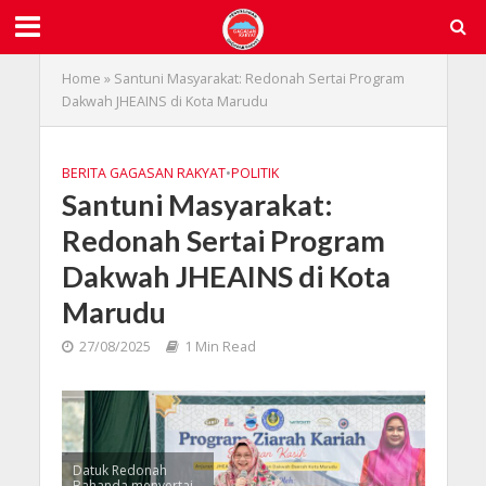
Home
»
Santuni Masyarakat: Redonah Sertai Program
Dakwah JHEAINS di Kota Marudu
BERITA GAGASAN RAKYAT
•
POLITIK
Santuni Masyarakat:
Redonah Sertai Program
Dakwah JHEAINS di Kota
Marudu
27/08/2025
1 Min Read
Datuk Redonah
Bahanda menyertai