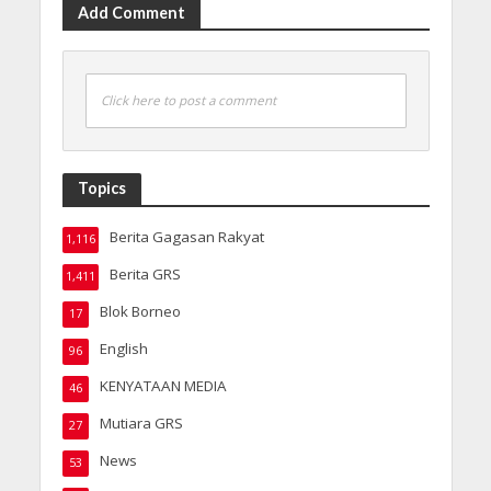
Add Comment
Click here to post a comment
Topics
Berita Gagasan Rakyat
1,116
Berita GRS
1,411
Blok Borneo
17
English
96
KENYATAAN MEDIA
46
Mutiara GRS
27
News
53