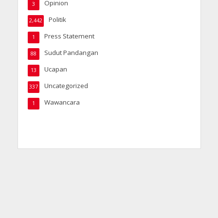
Opinion
3
Politik
2,442
Press Statement
1
Sudut Pandangan
88
Ucapan
13
Uncategorized
337
Wawancara
1