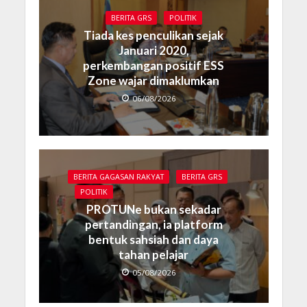
BERITA GRS
POLITIK
Tiada kes penculikan sejak
Januari 2020,
perkembangan positif ESS
Zone wajar dimaklumkan
06/08/2026
BERITA GAGASAN RAKYAT
BERITA GRS
POLITIK
PROTUNe bukan sekadar
pertandingan, ia platform
bentuk sahsiah dan daya
tahan pelajar
05/08/2026