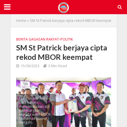
Home
»
SM St Patrick berjaya cipta rekod MBOR keempat
BERITA GAGASAN RAKYAT
•
POLITIK
SM St Patrick berjaya cipta
rekod MBOR keempat
15/09/2023
3 Min Read
SAMPAIKAN: Arifin
(dua kanan)
menyampaikan sijil
penghargaan
kepada wakil MBOR,
Mohamad Nazrul
(tengah).