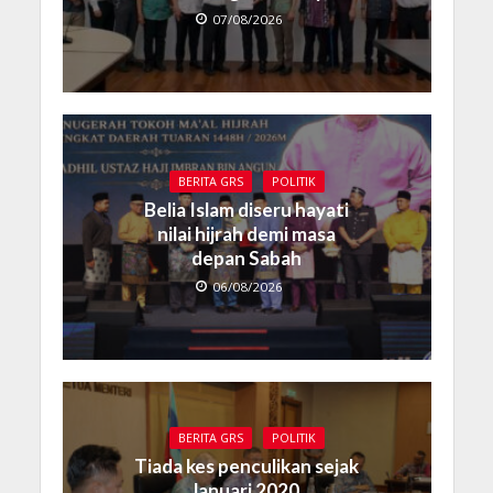
07/08/2026
BERITA GRS
POLITIK
Belia Islam diseru hayati
nilai hijrah demi masa
depan Sabah
06/08/2026
BERITA GRS
POLITIK
Tiada kes penculikan sejak
Januari 2020,