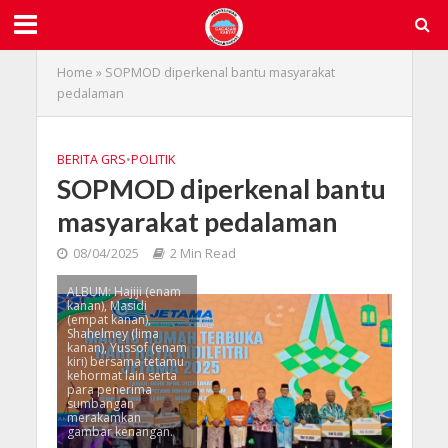
Home
»
SOPMOD diperkenal bantu masyarakat
pedalaman
BERITA GRS
•
POLITIK
SOPMOD diperkenal bantu
masyarakat pedalaman
08/04/2025
2 Min Read
ALBUM: Hajiji (enam
kanan), Masidi
(empat kanan),
Shahelmey (lima
kanan), Yussof (enam
kiri) bersama tetamu
kehormat lain serta
para penerima
sumbangan
merakamkan
gambar kenangan.