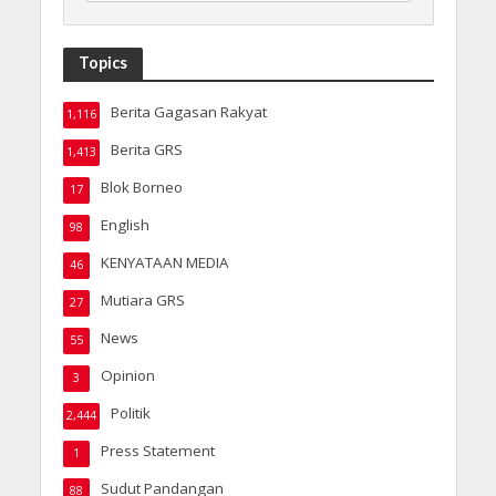
Topics
Berita Gagasan Rakyat
1,116
Berita GRS
1,413
Blok Borneo
17
English
98
KENYATAAN MEDIA
46
Mutiara GRS
27
News
55
Opinion
3
Politik
2,444
Press Statement
1
Sudut Pandangan
88