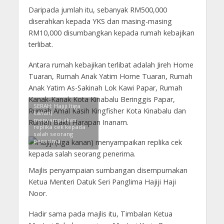
Daripada jumlah itu, sebanyak RM500,000
diserahkan kepada YKS dan masing-masing
RM10,000 disumbangkan kepada rumah kebajikan
terlibat.
Antara rumah kebajikan terlibat adalah Jireh Home
Tuaran, Rumah Anak Yatim Home Tuaran, Rumah
Anak Yatim As-Sakinah Lok Kawi Papar, Rumah
Kanak-Kanak Kota Kinabalu Beringgis Papar,
SERAH: Hajiji (tiga
Rumah Amal Kasih Kingfisher Kota Kinabalu dan
kanan)
menyampaikan
Rumah Bakti Harapan Inanam.
replika cek kepada
salah seorang
penerima.
Majlis penyampaian sumbangan disempurnakan
Ketua Menteri Datuk Seri Panglima Hajiji Haji
Noor.
Hadir sama pada majlis itu, Timbalan Ketua