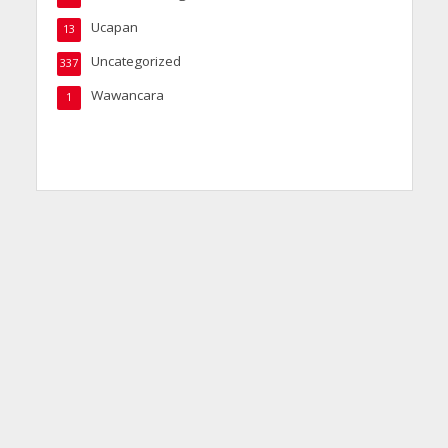
Ucapan
13
Uncategorized
337
Wawancara
1