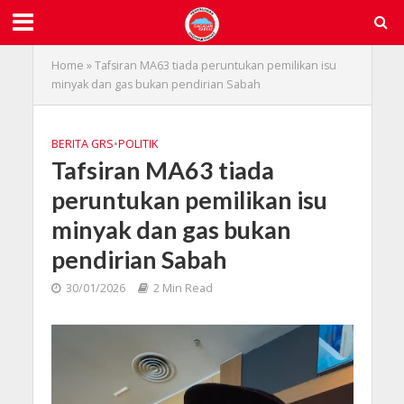
Home
»
Tafsiran MA63 tiada peruntukan pemilikan isu
minyak dan gas bukan pendirian Sabah
BERITA GRS
•
POLITIK
Tafsiran MA63 tiada
peruntukan pemilikan isu
minyak dan gas bukan
pendirian Sabah
30/01/2026
2 Min Read