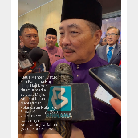
Ketua Menteri, Datuk
Seri Panglima Haji
Hajiji Haji Noor
ditemui media
selepas Majlis
Amanat Ketua
Menteri dan
Pelancaran Hala Tuju
Sabah Maju Jaya (SMJ)
2.0 di Pusat
Konvensyen
Antarabangsa Sabah
(SICC), Kota Kinabalu.