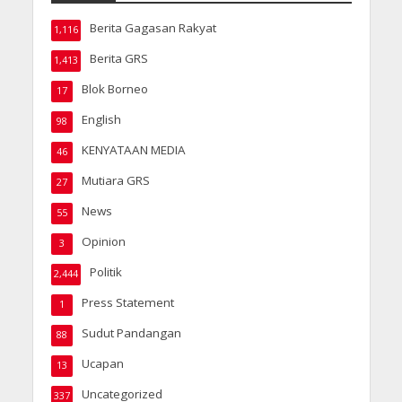
Berita Gagasan Rakyat
1,116
Berita GRS
1,413
Blok Borneo
17
English
98
KENYATAAN MEDIA
46
Mutiara GRS
27
News
55
Opinion
3
Politik
2,444
Press Statement
1
Sudut Pandangan
88
Ucapan
13
Uncategorized
337