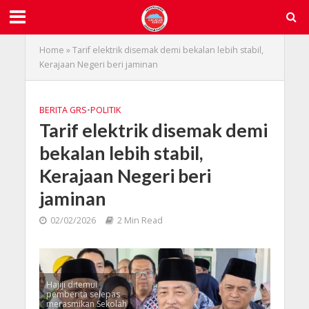
Home
»
Tarif elektrik disemak demi bekalan lebih stabil,
Kerajaan Negeri beri jaminan
BERITA GRS
•
POLITIK
Tarif elektrik disemak demi
bekalan lebih stabil,
Kerajaan Negeri beri
jaminan
02/02/2026
2 Min Read
Hajiji ditemui
pemberita selepas
merasmikan Sekolah