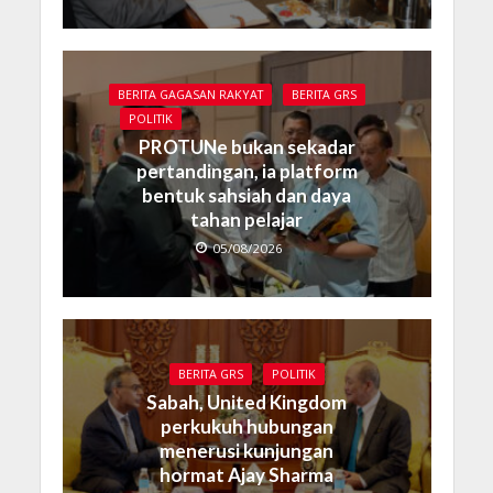
BERITA GAGASAN RAKYAT
BERITA GRS
POLITIK
PROTUNe bukan sekadar
pertandingan, ia platform
bentuk sahsiah dan daya
tahan pelajar
05/08/2026
BERITA GRS
POLITIK
Sabah, United Kingdom
perkukuh hubungan
menerusi kunjungan
hormat Ajay Sharma