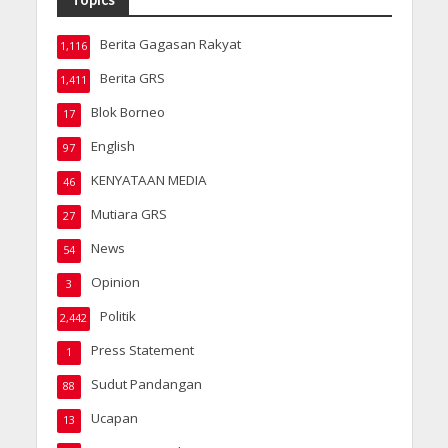
Berita Gagasan Rakyat
1,116
Berita GRS
1,411
Blok Borneo
17
English
97
KENYATAAN MEDIA
46
Mutiara GRS
27
News
54
Opinion
3
Politik
2,442
Press Statement
1
Sudut Pandangan
88
Ucapan
13