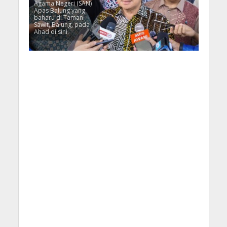
Agama Negeri (SAN)
Apas Balung yang
baharu di Taman
Sawit, Balung, pada
Ahad di sini.