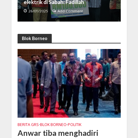
elektrik di Sabah: Fadillah
26/01/2025
Add Comment
Blok Borneo
BERITA GRS
BLOK BORNEO
POLITIK
•
•
Anwar tiba menghadiri