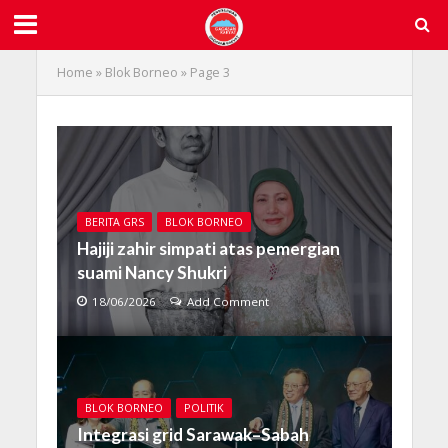
Home
»
Blok Borneo
»
Page 3
BERITA GRS
BLOK BORNEO
Hajiji zahir simpati atas pemergian
suami Nancy Shukri
18/06/2026
Add Comment
BLOK BORNEO
POLITIK
Integrasi grid Sarawak–Sabah