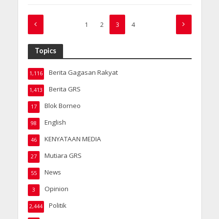
1
2
3
4
Topics
Berita Gagasan Rakyat
1,116
Berita GRS
1,413
Blok Borneo
17
English
98
KENYATAAN MEDIA
46
Mutiara GRS
27
News
55
Opinion
3
Politik
2,444